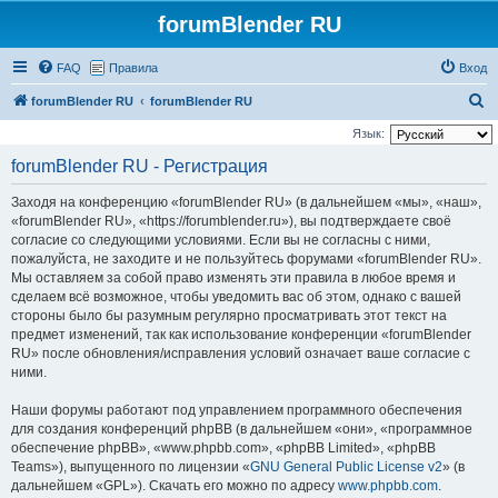
forumBlender RU
FAQ
Правила
Вход
П
forumBlender RU
forumBlender RU
о
Язык:
и
forumBlender RU - Регистрация
с
Заходя на конференцию «forumBlender RU» (в дальнейшем «мы», «наш»,
к
«forumBlender RU», «https://forumblender.ru»), вы подтверждаете своё
согласие со следующими условиями. Если вы не согласны с ними,
пожалуйста, не заходите и не пользуйтесь форумами «forumBlender RU».
Мы оставляем за собой право изменять эти правила в любое время и
сделаем всё возможное, чтобы уведомить вас об этом, однако с вашей
стороны было бы разумным регулярно просматривать этот текст на
предмет изменений, так как использование конференции «forumBlender
RU» после обновления/исправления условий означает ваше согласие с
ними.
Наши форумы работают под управлением программного обеспечения
для создания конференций phpBB (в дальнейшем «они», «программное
обеспечение phpBB», «www.phpbb.com», «phpBB Limited», «phpBB
Teams»), выпущенного по лицензии «
GNU General Public License v2
» (в
дальнейшем «GPL»). Скачать его можно по адресу
www.phpbb.com
.