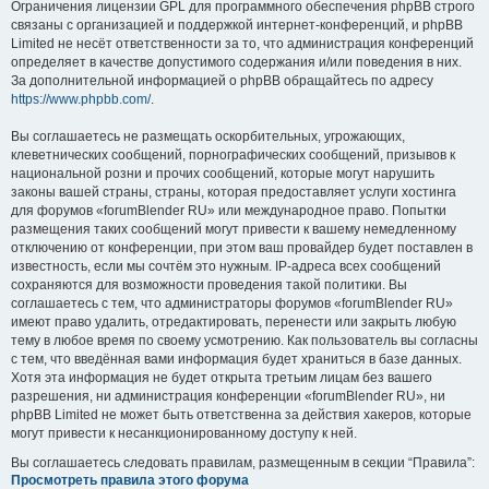
Ограничения лицензии GPL для программного обеспечения phpBB строго
связаны с организацией и поддержкой интернет-конференций, и phpBB
Limited не несёт ответственности за то, что администрация конференций
определяет в качестве допустимого содержания и/или поведения в них.
За дополнительной информацией о phpBB обращайтесь по адресу
https://www.phpbb.com/
.
Вы соглашаетесь не размещать оскорбительных, угрожающих,
клеветнических сообщений, порнографических сообщений, призывов к
национальной розни и прочих сообщений, которые могут нарушить
законы вашей страны, страны, которая предоставляет услуги хостинга
для форумов «forumBlender RU» или международное право. Попытки
размещения таких сообщений могут привести к вашему немедленному
отключению от конференции, при этом ваш провайдер будет поставлен в
известность, если мы сочтём это нужным. IP-адреса всех сообщений
сохраняются для возможности проведения такой политики. Вы
соглашаетесь с тем, что администраторы форумов «forumBlender RU»
имеют право удалить, отредактировать, перенести или закрыть любую
тему в любое время по своему усмотрению. Как пользователь вы согласны
с тем, что введённая вами информация будет храниться в базе данных.
Хотя эта информация не будет открыта третьим лицам без вашего
разрешения, ни администрация конференции «forumBlender RU», ни
phpBB Limited не может быть ответственна за действия хакеров, которые
могут привести к несанкционированному доступу к ней.
Вы соглашаетесь следовать правилам, размещенным в секции “Правила”:
Просмотреть правила этого форума