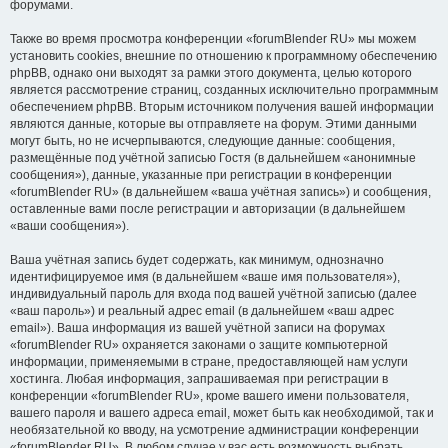
форумами.
Также во время просмотра конференции «forumBlender RU» мы можем
установить cookies, внешние по отношению к программному обеспечению
phpBB, однако они выходят за рамки этого документа, целью которого
является рассмотрение страниц, созданных исключительно программным
обеспечением phpBB. Вторым источником получения вашей информации
являются данные, которые вы отправляете на форум. Этими данными
могут быть, но не исчерпываются, следующие данные: сообщения,
размещённые под учётной записью Гостя (в дальнейшем «анонимные
сообщения»), данные, указанные при регистрации в конференции
«forumBlender RU» (в дальнейшем «ваша учётная запись») и сообщения,
оставленные вами после регистрации и авторизации (в дальнейшем
«ваши сообщения»).
Ваша учётная запись будет содержать, как минимум, однозначно
идентифицируемое имя (в дальнейшем «ваше имя пользователя»),
индивидуальный пароль для входа под вашей учётной записью (далее
«ваш пароль») и реальный адрес email (в дальнейшем «ваш адрес
email»). Ваша информация из вашей учётной записи на форумах
«forumBlender RU» охраняется законами о защите компьютерной
информации, применяемыми в стране, предоставляющей нам услуги
хостинга. Любая информация, запрашиваемая при регистрации в
конференции «forumBlender RU», кроме вашего имени пользователя,
вашего пароля и вашего адреса email, может быть как необходимой, так и
необязательной ко вводу, на усмотрение администрации конференции
«forumBlender RU». В любом случае у вас есть возможность выбрать,