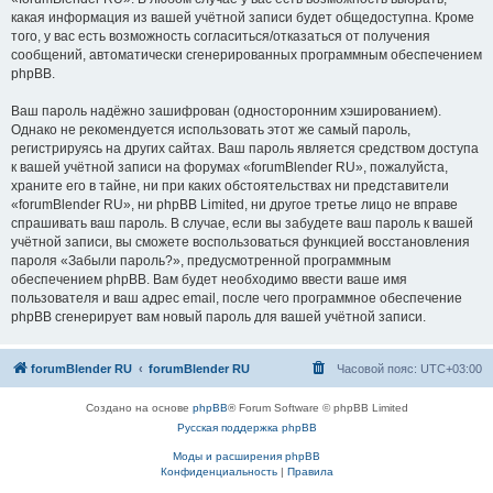
какая информация из вашей учётной записи будет общедоступна. Кроме
того, у вас есть возможность согласиться/отказаться от получения
сообщений, автоматически сгенерированных программным обеспечением
phpBB.
Ваш пароль надёжно зашифрован (односторонним хэшированием).
Однако не рекомендуется использовать этот же самый пароль,
регистрируясь на других сайтах. Ваш пароль является средством доступа
к вашей учётной записи на форумах «forumBlender RU», пожалуйста,
храните его в тайне, ни при каких обстоятельствах ни представители
«forumBlender RU», ни phpBB Limited, ни другое третье лицо не вправе
спрашивать ваш пароль. В случае, если вы забудете ваш пароль к вашей
учётной записи, вы сможете воспользоваться функцией восстановления
пароля «Забыли пароль?», предусмотренной программным
обеспечением phpBB. Вам будет необходимо ввести ваше имя
пользователя и ваш адрес email, после чего программное обеспечение
phpBB сгенерирует вам новый пароль для вашей учётной записи.
forumBlender RU
forumBlender RU
Часовой пояс:
UTC+03:00
Создано на основе
phpBB
® Forum Software © phpBB Limited
Русская поддержка phpBB
Моды и расширения phpBB
Конфиденциальность
|
Правила