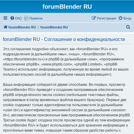
forumBlender RU
FAQ
Правила
Регистрация
Вход
П
forumBlender RU
forumBlender RU
о
forumBlender RU - Соглашение о конфиденциальности
и
с
Это соглашение подробно объясняет, как «forumBlender RU» и его
подразделения (в дальнейшем «мы», «наш», «forumBlender RU»,
к
«https://forumblender.ru») и phpBB (в дальнейшем «они», «программное
обеспечение phpBB», «www.phpbb.com», «phpBB Limited», «phpBB
Teams») используют информацию, полученную во время любой из ваших
пользовательских сессий (в дальнейшем «ваша информация»).
Ваша информация собирается двумя способами. Во-первых, просмотр
«forumBlender RU» приведёт к созданию программным обеспечением
phpBB определённого числа cookies (небольшие текстовые файлы,
загружаемые в папку временных файлов вашего браузера). Первые две
cookie содержат только идентификатор пользователя (в дальнейшем
«user-id») и идентификатор анонимной сессии (в дальнейшем «session-
id»), автоматически присвоенные вам программным обеспечением phpBB.
Третья cookie будет создана после просмотра одной из тем конференции
«forumBlender RU» и будет использоваться для хранения информации о
прочтённых вами темах, повышая таким образом удобство работы с