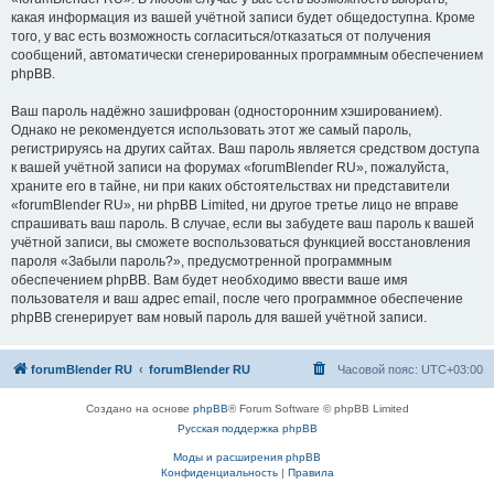
какая информация из вашей учётной записи будет общедоступна. Кроме
того, у вас есть возможность согласиться/отказаться от получения
сообщений, автоматически сгенерированных программным обеспечением
phpBB.
Ваш пароль надёжно зашифрован (односторонним хэшированием).
Однако не рекомендуется использовать этот же самый пароль,
регистрируясь на других сайтах. Ваш пароль является средством доступа
к вашей учётной записи на форумах «forumBlender RU», пожалуйста,
храните его в тайне, ни при каких обстоятельствах ни представители
«forumBlender RU», ни phpBB Limited, ни другое третье лицо не вправе
спрашивать ваш пароль. В случае, если вы забудете ваш пароль к вашей
учётной записи, вы сможете воспользоваться функцией восстановления
пароля «Забыли пароль?», предусмотренной программным
обеспечением phpBB. Вам будет необходимо ввести ваше имя
пользователя и ваш адрес email, после чего программное обеспечение
phpBB сгенерирует вам новый пароль для вашей учётной записи.
forumBlender RU
forumBlender RU
Часовой пояс:
UTC+03:00
Создано на основе
phpBB
® Forum Software © phpBB Limited
Русская поддержка phpBB
Моды и расширения phpBB
Конфиденциальность
|
Правила