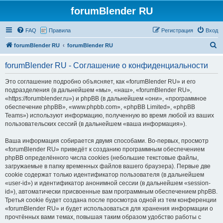
forumBlender RU
FAQ
Правила
Регистрация
Вход
П
forumBlender RU
forumBlender RU
о
forumBlender RU - Соглашение о конфиденциальности
и
с
Это соглашение подробно объясняет, как «forumBlender RU» и его
подразделения (в дальнейшем «мы», «наш», «forumBlender RU»,
к
«https://forumblender.ru») и phpBB (в дальнейшем «они», «программное
обеспечение phpBB», «www.phpbb.com», «phpBB Limited», «phpBB
Teams») используют информацию, полученную во время любой из ваших
пользовательских сессий (в дальнейшем «ваша информация»).
Ваша информация собирается двумя способами. Во-первых, просмотр
«forumBlender RU» приведёт к созданию программным обеспечением
phpBB определённого числа cookies (небольшие текстовые файлы,
загружаемые в папку временных файлов вашего браузера). Первые две
cookie содержат только идентификатор пользователя (в дальнейшем
«user-id») и идентификатор анонимной сессии (в дальнейшем «session-
id»), автоматически присвоенные вам программным обеспечением phpBB.
Третья cookie будет создана после просмотра одной из тем конференции
«forumBlender RU» и будет использоваться для хранения информации о
прочтённых вами темах, повышая таким образом удобство работы с