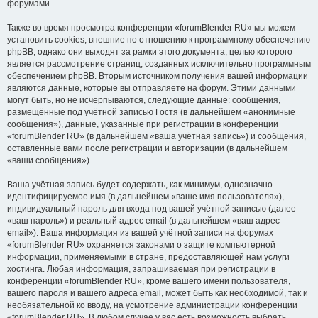
форумами.
Также во время просмотра конференции «forumBlender RU» мы можем
установить cookies, внешние по отношению к программному обеспечению
phpBB, однако они выходят за рамки этого документа, целью которого
является рассмотрение страниц, созданных исключительно программным
обеспечением phpBB. Вторым источником получения вашей информации
являются данные, которые вы отправляете на форум. Этими данными
могут быть, но не исчерпываются, следующие данные: сообщения,
размещённые под учётной записью Гостя (в дальнейшем «анонимные
сообщения»), данные, указанные при регистрации в конференции
«forumBlender RU» (в дальнейшем «ваша учётная запись») и сообщения,
оставленные вами после регистрации и авторизации (в дальнейшем
«ваши сообщения»).
Ваша учётная запись будет содержать, как минимум, однозначно
идентифицируемое имя (в дальнейшем «ваше имя пользователя»),
индивидуальный пароль для входа под вашей учётной записью (далее
«ваш пароль») и реальный адрес email (в дальнейшем «ваш адрес
email»). Ваша информация из вашей учётной записи на форумах
«forumBlender RU» охраняется законами о защите компьютерной
информации, применяемыми в стране, предоставляющей нам услуги
хостинга. Любая информация, запрашиваемая при регистрации в
конференции «forumBlender RU», кроме вашего имени пользователя,
вашего пароля и вашего адреса email, может быть как необходимой, так и
необязательной ко вводу, на усмотрение администрации конференции
«forumBlender RU». В любом случае у вас есть возможность выбрать,