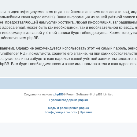
означно идентифицируемое имя (в дальнейшем «ваше имя пользователя»), ин
 дальнейшем «ваш адрес email»). Ваша информация из вашей учётной записи
, предоставляющей нам услуги хостинга. Любая информация, запрашиваема
 адреса email, может быть как необходимой, так и необязательной ко вводу
ая информация из вашей учётной записи будет общедоступна. Кроме того, у ва
 обеспечением phpBB.
ием). Однако не рекомендуется использовать этот же самый пароль, регист
umBlender RU», пожалуйста, храните его в тайне, ни при каких обстоятельств
В случае, если вы забудете ваш пароль к вашей учётной записи, вы сможете
pBB. Вам будет необходимо ввести ваше имя пользователя и ваш адрес emai
Создано на основе
phpBB
® Forum Software © phpBB Limited
Русская поддержка phpBB
Моды и расширения phpBB
Конфиденциальность
|
Правила