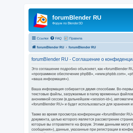
forumBlender RU
Форум по Blender3D
Ссылки
FAQ
Правила
forumBlender RU
forumBlender RU
forumBlender RU - Соглашение о конфиденци
Это соглашение подробно объясняет, как «forumBlender RU»
«программное обеспечение phpBB», «www.phpbb.com», «ph
«ваша информация»).
Ваша информация собирается двумя способами. Во-первых
текстовые файлы, загружаемые в папку временных файлов 
анонимной сессии (в дальнейшем «session-id»), автомати
«forumBlender RU» и будет использоваться для хранения
Также во время просмотра конференции «forumBlender RU»
документа, целью которого является рассмотрение стран
которые вы отправляете на форум. Этими данными могут 
сообщения»), данные, указанные при регистрации в конфе