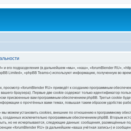
альности
 и его подразделения (в дальнейшем «мы», «наш», «forumBlender RU», «https
pBB Limited», «phpBB Teams») используют информацию, полученную во врем
, просмотр «forumBlender RU» приведёт к созданию программным обеспечен
вашего браузера). Первые две cookie содержат только идентификатор польз
чески присвоенные вам программным обеспечением phpBB. Третья cookie буд
 информации о прочтённых вами темах, повышая таким образом удобство раб
 мы можем установить cookies, внешние по отношению к программному обесп
иц, созданных исключительно программным обеспечением phpBB. Вторым ис
быть, но не исчерпываются, следующие данные: сообщения, размещённые по
ренции «forumBlender RU» (в дальнейшем «ваша учётная запись») и сообщени