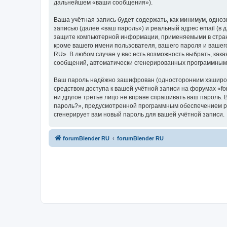
дальнейшем «ваши сообщения»).
Ваша учётная запись будет содержать, как минимум, одн
записью (далее «ваш пароль») и реальный адрес email (в
защите компьютерной информации, применяемыми в стране
кроме вашего имени пользователя, вашего пароля и вашего
RU». В любом случае у вас есть возможность выбрать, как
сообщений, автоматически сгенерированных программным
Ваш пароль надёжно зашифрован (односторонним хэширован
средством доступа к вашей учётной записи на форумах «for
ни другое третье лицо не вправе спрашивать ваш пароль. 
пароль?», предусмотренной программным обеспечением ph
сгенерирует вам новый пароль для вашей учётной записи.
forumBlender RU
forumBlender RU