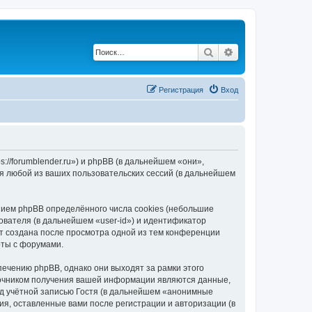
Поиск
Расширенный по
Регистрация
Вход
://forumblender.ru») и phpBB (в дальнейшем «они»,
я любой из ваших пользовательских сессий (в дальнейшем
ием phpBB определённого числа cookies (небольшие
ователя (в дальнейшем «user-id») и идентификатор
ет создана после просмотра одной из тем конференции
оты с форумами.
ечению phpBB, однако они выходят за рамки этого
точником получения вашей информации являются данные,
д учётной записью Гостя (в дальнейшем «анонимные
я, оставленные вами после регистрации и авторизации (в