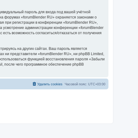
дивидуальный пароль для входа под вашей учётной
 на форумах «forumBlender RU» охраняется законами о
я при регистрации в конференции «forumBlender RU»,
, на усмотрение администрации конференции «forumBlender
с есть возможность согласиться/отказаться от получения
рируясь на других сайтах. Ваш пароль является
ах ни представители «forumBlender RU», ни phpBB Limited,
 воспользоваться функцией восстановления пароля «Забыли
l, после чего программное обеспечение phpBB
Удалить cookies
Часовой пояс:
UTC+03:00