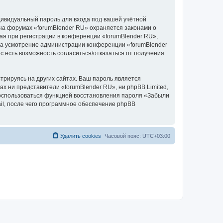
дивидуальный пароль для входа под вашей учётной
 на форумах «forumBlender RU» охраняется законами о
я при регистрации в конференции «forumBlender RU»,
, на усмотрение администрации конференции «forumBlender
с есть возможность согласиться/отказаться от получения
рируясь на других сайтах. Ваш пароль является
ах ни представители «forumBlender RU», ни phpBB Limited,
 воспользоваться функцией восстановления пароля «Забыли
l, после чего программное обеспечение phpBB
Удалить cookies
Часовой пояс:
UTC+03:00