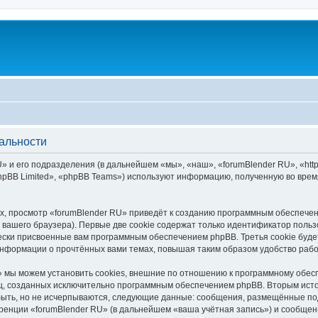
альности
 и его подразделения (в дальнейшем «мы», «наш», «forumBlender RU», «https
pBB Limited», «phpBB Teams») используют информацию, полученную во врем
, просмотр «forumBlender RU» приведёт к созданию программным обеспечен
вашего браузера). Первые две cookie содержат только идентификатор польз
чески присвоенные вам программным обеспечением phpBB. Третья cookie буд
 информации о прочтённых вами темах, повышая таким образом удобство раб
 мы можем установить cookies, внешние по отношению к программному обесп
иц, созданных исключительно программным обеспечением phpBB. Вторым ис
быть, но не исчерпываются, следующие данные: сообщения, размещённые по
ренции «forumBlender RU» (в дальнейшем «ваша учётная запись») и сообщени