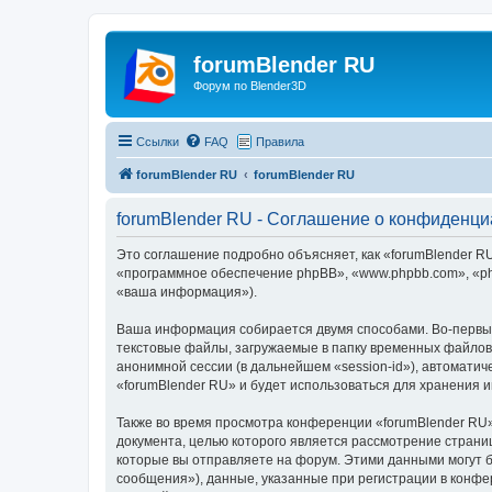
forumBlender RU
Форум по Blender3D
Ссылки
FAQ
Правила
forumBlender RU
forumBlender RU
forumBlender RU - Соглашение о конфиденци
Это соглашение подробно объясняет, как «forumBlender RU»
«программное обеспечение phpBB», «www.phpbb.com», «ph
«ваша информация»).
Ваша информация собирается двумя способами. Во-первых
текстовые файлы, загружаемые в папку временных файлов 
анонимной сессии (в дальнейшем «session-id»), автомати
«forumBlender RU» и будет использоваться для хранения
Также во время просмотра конференции «forumBlender RU»
документа, целью которого является рассмотрение стран
которые вы отправляете на форум. Этими данными могут 
сообщения»), данные, указанные при регистрации в конфе