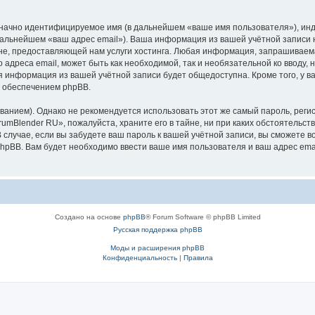
означно идентифицируемое имя (в дальнейшем «ваше имя пользователя»), ин
 дальнейшем «ваш адрес email»). Ваша информация из вашей учётной записи
, предоставляющей нам услуги хостинга. Любая информация, запрашиваема
 адреса email, может быть как необходимой, так и необязательной ко вводу
ая информация из вашей учётной записи будет общедоступна. Кроме того, у ва
 обеспечением phpBB.
ием). Однако не рекомендуется использовать этот же самый пароль, регист
umBlender RU», пожалуйста, храните его в тайне, ни при каких обстоятельств
В случае, если вы забудете ваш пароль к вашей учётной записи, вы сможете
pBB. Вам будет необходимо ввести ваше имя пользователя и ваш адрес emai
Создано на основе
phpBB
® Forum Software © phpBB Limited
Русская поддержка phpBB
Моды и расширения phpBB
Конфиденциальность
|
Правила