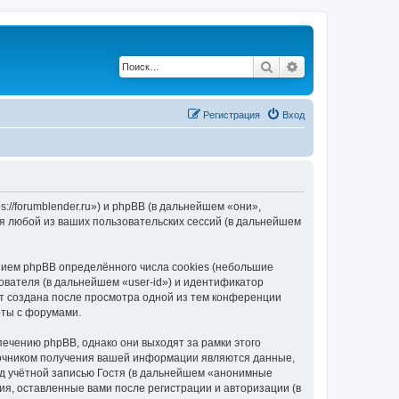
Поиск
Расширенный по
Регистрация
Вход
://forumblender.ru») и phpBB (в дальнейшем «они»,
я любой из ваших пользовательских сессий (в дальнейшем
ием phpBB определённого числа cookies (небольшие
ователя (в дальнейшем «user-id») и идентификатор
ет создана после просмотра одной из тем конференции
оты с форумами.
ечению phpBB, однако они выходят за рамки этого
точником получения вашей информации являются данные,
д учётной записью Гостя (в дальнейшем «анонимные
я, оставленные вами после регистрации и авторизации (в