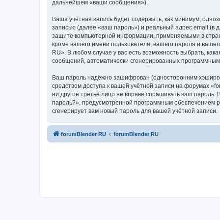
дальнейшем «ваши сообщения»).
Ваша учётная запись будет содержать, как минимум, одн
записью (далее «ваш пароль») и реальный адрес email (в
защите компьютерной информации, применяемыми в стране
кроме вашего имени пользователя, вашего пароля и вашего
RU». В любом случае у вас есть возможность выбрать, как
сообщений, автоматически сгенерированных программным
Ваш пароль надёжно зашифрован (односторонним хэширован
средством доступа к вашей учётной записи на форумах «for
ни другое третье лицо не вправе спрашивать ваш пароль. 
пароль?», предусмотренной программным обеспечением ph
сгенерирует вам новый пароль для вашей учётной записи.
forumBlender RU
forumBlender RU