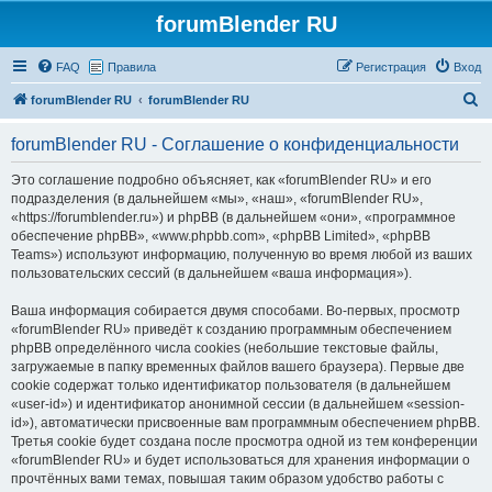
forumBlender RU
FAQ
Правила
Регистрация
Вход
П
forumBlender RU
forumBlender RU
о
forumBlender RU - Соглашение о конфиденциальности
и
с
Это соглашение подробно объясняет, как «forumBlender RU» и его
подразделения (в дальнейшем «мы», «наш», «forumBlender RU»,
к
«https://forumblender.ru») и phpBB (в дальнейшем «они», «программное
обеспечение phpBB», «www.phpbb.com», «phpBB Limited», «phpBB
Teams») используют информацию, полученную во время любой из ваших
пользовательских сессий (в дальнейшем «ваша информация»).
Ваша информация собирается двумя способами. Во-первых, просмотр
«forumBlender RU» приведёт к созданию программным обеспечением
phpBB определённого числа cookies (небольшие текстовые файлы,
загружаемые в папку временных файлов вашего браузера). Первые две
cookie содержат только идентификатор пользователя (в дальнейшем
«user-id») и идентификатор анонимной сессии (в дальнейшем «session-
id»), автоматически присвоенные вам программным обеспечением phpBB.
Третья cookie будет создана после просмотра одной из тем конференции
«forumBlender RU» и будет использоваться для хранения информации о
прочтённых вами темах, повышая таким образом удобство работы с