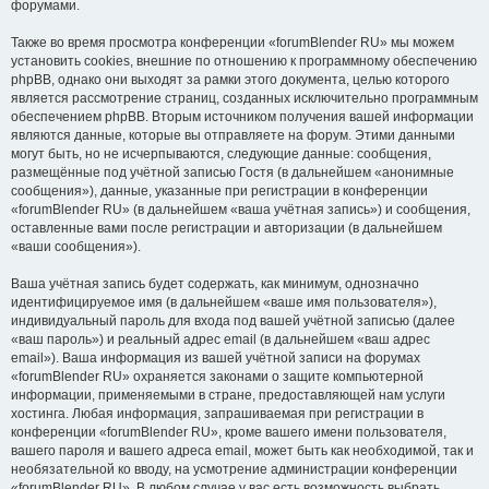
форумами.
Также во время просмотра конференции «forumBlender RU» мы можем
установить cookies, внешние по отношению к программному обеспечению
phpBB, однако они выходят за рамки этого документа, целью которого
является рассмотрение страниц, созданных исключительно программным
обеспечением phpBB. Вторым источником получения вашей информации
являются данные, которые вы отправляете на форум. Этими данными
могут быть, но не исчерпываются, следующие данные: сообщения,
размещённые под учётной записью Гостя (в дальнейшем «анонимные
сообщения»), данные, указанные при регистрации в конференции
«forumBlender RU» (в дальнейшем «ваша учётная запись») и сообщения,
оставленные вами после регистрации и авторизации (в дальнейшем
«ваши сообщения»).
Ваша учётная запись будет содержать, как минимум, однозначно
идентифицируемое имя (в дальнейшем «ваше имя пользователя»),
индивидуальный пароль для входа под вашей учётной записью (далее
«ваш пароль») и реальный адрес email (в дальнейшем «ваш адрес
email»). Ваша информация из вашей учётной записи на форумах
«forumBlender RU» охраняется законами о защите компьютерной
информации, применяемыми в стране, предоставляющей нам услуги
хостинга. Любая информация, запрашиваемая при регистрации в
конференции «forumBlender RU», кроме вашего имени пользователя,
вашего пароля и вашего адреса email, может быть как необходимой, так и
необязательной ко вводу, на усмотрение администрации конференции
«forumBlender RU». В любом случае у вас есть возможность выбрать,