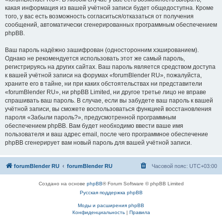
какая информация из вашей учётной записи будет общедоступна. Кроме
того, у вас есть возможность согласиться/отказаться от получения
сообщений, автоматически сгенерированных программным обеспечением
phpBB.
Ваш пароль надёжно зашифрован (односторонним хэшированием).
Однако не рекомендуется использовать этот же самый пароль,
регистрируясь на других сайтах. Ваш пароль является средством доступа
к вашей учётной записи на форумах «forumBlender RU», пожалуйста,
храните его в тайне, ни при каких обстоятельствах ни представители
«forumBlender RU», ни phpBB Limited, ни другое третье лицо не вправе
спрашивать ваш пароль. В случае, если вы забудете ваш пароль к вашей
учётной записи, вы сможете воспользоваться функцией восстановления
пароля «Забыли пароль?», предусмотренной программным
обеспечением phpBB. Вам будет необходимо ввести ваше имя
пользователя и ваш адрес email, после чего программное обеспечение
phpBB сгенерирует вам новый пароль для вашей учётной записи.
forumBlender RU
forumBlender RU
Часовой пояс:
UTC+03:00
Создано на основе
phpBB
® Forum Software © phpBB Limited
Русская поддержка phpBB
Моды и расширения phpBB
Конфиденциальность
|
Правила