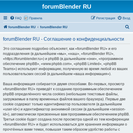
forumBlender RU
FAQ
Правила
Регистрация
Вход
П
forumBlender RU
forumBlender RU
о
forumBlender RU - Соглашение о конфиденциальности
и
с
Это соглашение подробно объясняет, как «forumBlender RU» и его
подразделения (в дальнейшем «мы», «наш», «forumBlender RU»,
к
«https://forumblender.ru») и phpBB (в дальнейшем «они», «программное
обеспечение phpBB», «www.phpbb.com», «phpBB Limited», «phpBB
Teams») используют информацию, полученную во время любой из ваших
пользовательских сессий (в дальнейшем «ваша информация»).
Ваша информация собирается двумя способами. Во-первых, просмотр
«forumBlender RU» приведёт к созданию программным обеспечением
phpBB определённого числа cookies (небольшие текстовые файлы,
загружаемые в папку временных файлов вашего браузера). Первые две
cookie содержат только идентификатор пользователя (в дальнейшем
«user-id») и идентификатор анонимной сессии (в дальнейшем «session-
id»), автоматически присвоенные вам программным обеспечением phpBB.
Третья cookie будет создана после просмотра одной из тем конференции
«forumBlender RU» и будет использоваться для хранения информации о
прочтённых вами темах, повышая таким образом удобство работы с