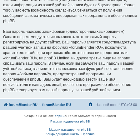
какая информация из вашей учётной записи будет общедоступна. Кроме
того, у вас есть возможность согласиться/отказаться от получения
сообщений, автоматически сгенерированных программным обеспечением
phpBB.
Ваш пароль надёжно зашифрован (односторонним хэшированием).
Однако не рекомендуется использовать этот же самый пароль,
регистрируясь на других сайтах. Ваш пароль является средством доступа
к вашей учётной записи на форумах «forumBlender RU», пожалуйста,
храните его в тайне, ни при каких обстоятельствах ни представители
«forumBlender RU», ни phpBB Limited, ни другое третье лицо не вправе
спрашивать ваш пароль. В случае, если вы забудете ваш пароль к вашей
учётной записи, вы сможете воспользоваться функцией восстановления
пароля «Забыли пароль?», предусмотренной программным
обеспечением phpBB. Вам будет необходимо ввести ваше имя
пользователя и ваш адрес email, после чего программное обеспечение
phpBB сгенерирует вам новый пароль для вашей учётной записи.
forumBlender RU
forumBlender RU
Часовой пояс:
UTC+03:00
Создано на основе
phpBB
® Forum Software © phpBB Limited
Русская поддержка phpBB
Моды и расширения phpBB
Конфиденциальность
|
Правила