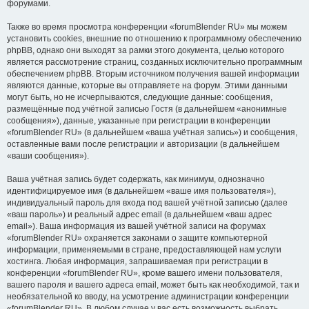
форумами.
Также во время просмотра конференции «forumBlender RU» мы можем
установить cookies, внешние по отношению к программному обеспечению
phpBB, однако они выходят за рамки этого документа, целью которого
является рассмотрение страниц, созданных исключительно программным
обеспечением phpBB. Вторым источником получения вашей информации
являются данные, которые вы отправляете на форум. Этими данными
могут быть, но не исчерпываются, следующие данные: сообщения,
размещённые под учётной записью Гостя (в дальнейшем «анонимные
сообщения»), данные, указанные при регистрации в конференции
«forumBlender RU» (в дальнейшем «ваша учётная запись») и сообщения,
оставленные вами после регистрации и авторизации (в дальнейшем
«ваши сообщения»).
Ваша учётная запись будет содержать, как минимум, однозначно
идентифицируемое имя (в дальнейшем «ваше имя пользователя»),
индивидуальный пароль для входа под вашей учётной записью (далее
«ваш пароль») и реальный адрес email (в дальнейшем «ваш адрес
email»). Ваша информация из вашей учётной записи на форумах
«forumBlender RU» охраняется законами о защите компьютерной
информации, применяемыми в стране, предоставляющей нам услуги
хостинга. Любая информация, запрашиваемая при регистрации в
конференции «forumBlender RU», кроме вашего имени пользователя,
вашего пароля и вашего адреса email, может быть как необходимой, так и
необязательной ко вводу, на усмотрение администрации конференции
«forumBlender RU». В любом случае у вас есть возможность выбрать,