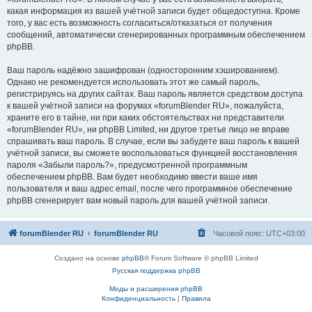
какая информация из вашей учётной записи будет общедоступна. Кроме
того, у вас есть возможность согласиться/отказаться от получения
сообщений, автоматически сгенерированных программным обеспечением
phpBB.
Ваш пароль надёжно зашифрован (односторонним хэшированием).
Однако не рекомендуется использовать этот же самый пароль,
регистрируясь на других сайтах. Ваш пароль является средством доступа
к вашей учётной записи на форумах «forumBlender RU», пожалуйста,
храните его в тайне, ни при каких обстоятельствах ни представители
«forumBlender RU», ни phpBB Limited, ни другое третье лицо не вправе
спрашивать ваш пароль. В случае, если вы забудете ваш пароль к вашей
учётной записи, вы сможете воспользоваться функцией восстановления
пароля «Забыли пароль?», предусмотренной программным
обеспечением phpBB. Вам будет необходимо ввести ваше имя
пользователя и ваш адрес email, после чего программное обеспечение
phpBB сгенерирует вам новый пароль для вашей учётной записи.
forumBlender RU
forumBlender RU
Часовой пояс:
UTC+03:00
Создано на основе
phpBB
® Forum Software © phpBB Limited
Русская поддержка phpBB
Моды и расширения phpBB
Конфиденциальность
|
Правила