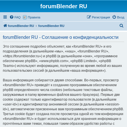
forumBlender RU
FAQ
Правила
Регистрация
Вход
П
forumBlender RU
forumBlender RU
о
forumBlender RU - Соглашение о конфиденциальности
и
с
Это соглашение подробно объясняет, как «forumBlender RU» и его
подразделения (в дальнейшем «мы», «наш», «forumBlender RU»,
к
«https://forumblender.ru») и phpBB (в дальнейшем «они», «программное
обеспечение phpBB», «www.phpbb.com», «phpBB Limited», «phpBB
Teams») используют информацию, полученную во время любой из ваших
пользовательских сессий (в дальнейшем «ваша информация»).
Ваша информация собирается двумя способами. Во-первых, просмотр
«forumBlender RU» приведёт к созданию программным обеспечением
phpBB определённого числа cookies (небольшие текстовые файлы,
загружаемые в папку временных файлов вашего браузера). Первые две
cookie содержат только идентификатор пользователя (в дальнейшем
«user-id») и идентификатор анонимной сессии (в дальнейшем «session-
id»), автоматически присвоенные вам программным обеспечением phpBB.
Третья cookie будет создана после просмотра одной из тем конференции
«forumBlender RU» и будет использоваться для хранения информации о
прочтённых вами темах, повышая таким образом удобство работы с