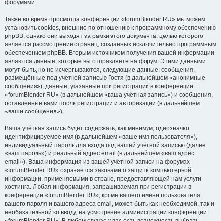
форумами.
Также во время просмотра конференции «forumBlender RU» мы можем
установить cookies, внешние по отношению к программному обеспечению
phpBB, однако они выходят за рамки этого документа, целью которого
является рассмотрение страниц, созданных исключительно программным
обеспечением phpBB. Вторым источником получения вашей информации
являются данные, которые вы отправляете на форум. Этими данными
могут быть, но не исчерпываются, следующие данные: сообщения,
размещённые под учётной записью Гостя (в дальнейшем «анонимные
сообщения»), данные, указанные при регистрации в конференции
«forumBlender RU» (в дальнейшем «ваша учётная запись») и сообщения,
оставленные вами после регистрации и авторизации (в дальнейшем
«ваши сообщения»).
Ваша учётная запись будет содержать, как минимум, однозначно
идентифицируемое имя (в дальнейшем «ваше имя пользователя»),
индивидуальный пароль для входа под вашей учётной записью (далее
«ваш пароль») и реальный адрес email (в дальнейшем «ваш адрес
email»). Ваша информация из вашей учётной записи на форумах
«forumBlender RU» охраняется законами о защите компьютерной
информации, применяемыми в стране, предоставляющей нам услуги
хостинга. Любая информация, запрашиваемая при регистрации в
конференции «forumBlender RU», кроме вашего имени пользователя,
вашего пароля и вашего адреса email, может быть как необходимой, так и
необязательной ко вводу, на усмотрение администрации конференции
«forumBlender RU». В любом случае у вас есть возможность выбрать,