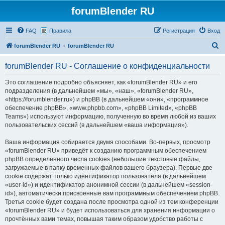
forumBlender RU
FAQ
Правила
Регистрация
Вход
П
forumBlender RU
forumBlender RU
о
forumBlender RU - Соглашение о конфиденциальности
и
с
Это соглашение подробно объясняет, как «forumBlender RU» и его
подразделения (в дальнейшем «мы», «наш», «forumBlender RU»,
к
«https://forumblender.ru») и phpBB (в дальнейшем «они», «программное
обеспечение phpBB», «www.phpbb.com», «phpBB Limited», «phpBB
Teams») используют информацию, полученную во время любой из ваших
пользовательских сессий (в дальнейшем «ваша информация»).
Ваша информация собирается двумя способами. Во-первых, просмотр
«forumBlender RU» приведёт к созданию программным обеспечением
phpBB определённого числа cookies (небольшие текстовые файлы,
загружаемые в папку временных файлов вашего браузера). Первые две
cookie содержат только идентификатор пользователя (в дальнейшем
«user-id») и идентификатор анонимной сессии (в дальнейшем «session-
id»), автоматически присвоенные вам программным обеспечением phpBB.
Третья cookie будет создана после просмотра одной из тем конференции
«forumBlender RU» и будет использоваться для хранения информации о
прочтённых вами темах, повышая таким образом удобство работы с