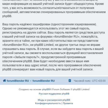
какая информация из вашей учётной записи будет общедоступна. Кроме
того, у вас есть возможность согласиться/отказаться от получения
сообщений, автоматически сгенерированных программным обеспечением
phpBB.
Ваш пароль надёжно зашифрован (односторонним хэшированием).
Однако не рекомендуется использовать этот же самый пароль,
регистрируясь на других сайтах. Ваш пароль является средством доступа
к вашей учётной записи на форумах «forumBlender RU», пожалуйста,
храните его в тайне, ни при каких обстоятельствах ни представители
«forumBlender RU», ни phpBB Limited, ни другое третье лицо не вправе
спрашивать ваш пароль. В случае, если вы забудете ваш пароль к вашей
учётной записи, вы сможете воспользоваться функцией восстановления
пароля «Забыли пароль?», предусмотренной программным
обеспечением phpBB. Вам будет необходимо ввести ваше имя
пользователя и ваш адрес email, после чего программное обеспечение
phpBB сгенерирует вам новый пароль для вашей учётной записи.
forumBlender RU
forumBlender RU
Часовой пояс:
UTC+03:00
Создано на основе
phpBB
® Forum Software © phpBB Limited
Русская поддержка phpBB
Моды и расширения phpBB
Конфиденциальность
|
Правила