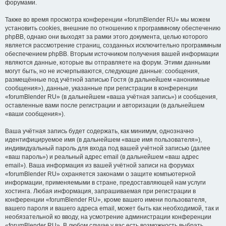
форумами.
Также во время просмотра конференции «forumBlender RU» мы можем
установить cookies, внешние по отношению к программному обеспечению
phpBB, однако они выходят за рамки этого документа, целью которого
является рассмотрение страниц, созданных исключительно программным
обеспечением phpBB. Вторым источником получения вашей информации
являются данные, которые вы отправляете на форум. Этими данными
могут быть, но не исчерпываются, следующие данные: сообщения,
размещённые под учётной записью Гостя (в дальнейшем «анонимные
сообщения»), данные, указанные при регистрации в конференции
«forumBlender RU» (в дальнейшем «ваша учётная запись») и сообщения,
оставленные вами после регистрации и авторизации (в дальнейшем
«ваши сообщения»).
Ваша учётная запись будет содержать, как минимум, однозначно
идентифицируемое имя (в дальнейшем «ваше имя пользователя»),
индивидуальный пароль для входа под вашей учётной записью (далее
«ваш пароль») и реальный адрес email (в дальнейшем «ваш адрес
email»). Ваша информация из вашей учётной записи на форумах
«forumBlender RU» охраняется законами о защите компьютерной
информации, применяемыми в стране, предоставляющей нам услуги
хостинга. Любая информация, запрашиваемая при регистрации в
конференции «forumBlender RU», кроме вашего имени пользователя,
вашего пароля и вашего адреса email, может быть как необходимой, так и
необязательной ко вводу, на усмотрение администрации конференции
«forumBlender RU». В любом случае у вас есть возможность выбрать,