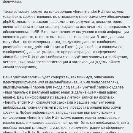
форумами.
Также во время просмотра конференции «forumBlender RU» мы можем
установить cookies, внешние по отношению к программному обеспечению
phpBB, однако они выходят за рамки этого документа, целью которого
является рассмотрение страниц, созданных исключительно программным
обеспечением phpBB. Вторым источником получения вашей информации
являются данные, которые вы отправляете на форум. Этими данными
могут быть, но не исчерпываются, следующие данные: сообщения,
размещённые под учётной записью Гостя (в дальнейшем «анонимные
сообщения»), данные, указанные при регистрации в конференции
«forumBlender RU» (в дальнейшем «ваша учётная запись») и сообщения,
оставленные вами после регистрации и авторизации (в дальнейшем
«ваши сообщения»).
Ваша учётная запись будет содержать, как минимум, однозначно
идентифицируемое имя (в дальнейшем «ваше имя пользователя»),
индивидуальный пароль для входа под вашей учётной записью (далее
«ваш пароль») и реальный адрес email (в дальнейшем «ваш адрес
email»). Ваша информация из вашей учётной записи на форумах
«forumBlender RU» охраняется законами о защите компьютерной
информации, применяемыми в стране, предоставляющей нам услуги
хостинга. Любая информация, запрашиваемая при регистрации в
конференции «forumBlender RU», кроме вашего имени пользователя,
вашего пароля и вашего адреса email, может быть как необходимой, так и
необязательной ко вводу, на усмотрение администрации конференции
«forumBlender RU». В любом случае у вас есть возможность выбрать,