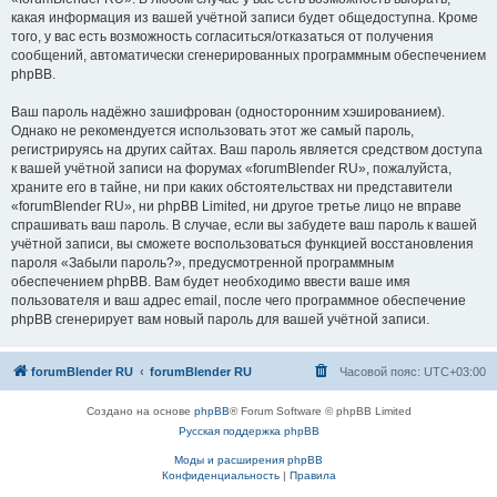
какая информация из вашей учётной записи будет общедоступна. Кроме
того, у вас есть возможность согласиться/отказаться от получения
сообщений, автоматически сгенерированных программным обеспечением
phpBB.
Ваш пароль надёжно зашифрован (односторонним хэшированием).
Однако не рекомендуется использовать этот же самый пароль,
регистрируясь на других сайтах. Ваш пароль является средством доступа
к вашей учётной записи на форумах «forumBlender RU», пожалуйста,
храните его в тайне, ни при каких обстоятельствах ни представители
«forumBlender RU», ни phpBB Limited, ни другое третье лицо не вправе
спрашивать ваш пароль. В случае, если вы забудете ваш пароль к вашей
учётной записи, вы сможете воспользоваться функцией восстановления
пароля «Забыли пароль?», предусмотренной программным
обеспечением phpBB. Вам будет необходимо ввести ваше имя
пользователя и ваш адрес email, после чего программное обеспечение
phpBB сгенерирует вам новый пароль для вашей учётной записи.
forumBlender RU
forumBlender RU
Часовой пояс:
UTC+03:00
Создано на основе
phpBB
® Forum Software © phpBB Limited
Русская поддержка phpBB
Моды и расширения phpBB
Конфиденциальность
|
Правила