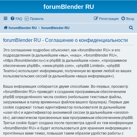
forumBlender RU
FAQ
Правила
Регистрация
Вход
П
forumBlender RU
forumBlender RU
о
forumBlender RU - Соглашение о конфиденциальности
и
с
Это соглашение подробно объясняет, как «forumBlender RU» и его
подразделения (в дальнейшем «мы», «наш», «forumBlender RU»,
к
«https://forumblender.ru») и phpBB (в дальнейшем «они», «программное
обеспечение phpBB», «www.phpbb.com», «phpBB Limited», «phpBB
Teams») используют информацию, полученную во время любой из ваших
пользовательских сессий (в дальнейшем «ваша информация»).
Ваша информация собирается двумя способами. Во-первых, просмотр
«forumBlender RU» приведёт к созданию программным обеспечением
phpBB определённого числа cookies (небольшие текстовые файлы,
загружаемые в папку временных файлов вашего браузера). Первые две
cookie содержат только идентификатор пользователя (в дальнейшем
«user-id») и идентификатор анонимной сессии (в дальнейшем «session-
id»), автоматически присвоенные вам программным обеспечением phpBB.
Третья cookie будет создана после просмотра одной из тем конференции
«forumBlender RU» и будет использоваться для хранения информации о
прочтённых вами темах, повышая таким образом удобство работы с