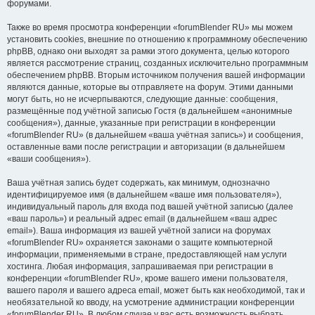
форумами.
Также во время просмотра конференции «forumBlender RU» мы можем
установить cookies, внешние по отношению к программному обеспечению
phpBB, однако они выходят за рамки этого документа, целью которого
является рассмотрение страниц, созданных исключительно программным
обеспечением phpBB. Вторым источником получения вашей информации
являются данные, которые вы отправляете на форум. Этими данными
могут быть, но не исчерпываются, следующие данные: сообщения,
размещённые под учётной записью Гостя (в дальнейшем «анонимные
сообщения»), данные, указанные при регистрации в конференции
«forumBlender RU» (в дальнейшем «ваша учётная запись») и сообщения,
оставленные вами после регистрации и авторизации (в дальнейшем
«ваши сообщения»).
Ваша учётная запись будет содержать, как минимум, однозначно
идентифицируемое имя (в дальнейшем «ваше имя пользователя»),
индивидуальный пароль для входа под вашей учётной записью (далее
«ваш пароль») и реальный адрес email (в дальнейшем «ваш адрес
email»). Ваша информация из вашей учётной записи на форумах
«forumBlender RU» охраняется законами о защите компьютерной
информации, применяемыми в стране, предоставляющей нам услуги
хостинга. Любая информация, запрашиваемая при регистрации в
конференции «forumBlender RU», кроме вашего имени пользователя,
вашего пароля и вашего адреса email, может быть как необходимой, так и
необязательной ко вводу, на усмотрение администрации конференции
«forumBlender RU». В любом случае у вас есть возможность выбрать,