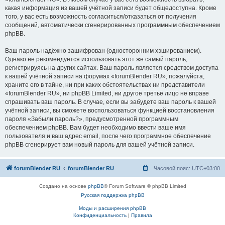
какая информация из вашей учётной записи будет общедоступна. Кроме
того, у вас есть возможность согласиться/отказаться от получения
сообщений, автоматически сгенерированных программным обеспечением
phpBB.
Ваш пароль надёжно зашифрован (односторонним хэшированием).
Однако не рекомендуется использовать этот же самый пароль,
регистрируясь на других сайтах. Ваш пароль является средством доступа
к вашей учётной записи на форумах «forumBlender RU», пожалуйста,
храните его в тайне, ни при каких обстоятельствах ни представители
«forumBlender RU», ни phpBB Limited, ни другое третье лицо не вправе
спрашивать ваш пароль. В случае, если вы забудете ваш пароль к вашей
учётной записи, вы сможете воспользоваться функцией восстановления
пароля «Забыли пароль?», предусмотренной программным
обеспечением phpBB. Вам будет необходимо ввести ваше имя
пользователя и ваш адрес email, после чего программное обеспечение
phpBB сгенерирует вам новый пароль для вашей учётной записи.
forumBlender RU
forumBlender RU
Часовой пояс:
UTC+03:00
Создано на основе
phpBB
® Forum Software © phpBB Limited
Русская поддержка phpBB
Моды и расширения phpBB
Конфиденциальность
|
Правила