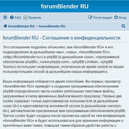
forumBlender RU
FAQ
Правила
Регистрация
Вход
П
forumBlender RU
forumBlender RU
о
forumBlender RU - Соглашение о конфиденциальности
и
с
Это соглашение подробно объясняет, как «forumBlender RU» и его
подразделения (в дальнейшем «мы», «наш», «forumBlender RU»,
к
«https://forumblender.ru») и phpBB (в дальнейшем «они», «программное
обеспечение phpBB», «www.phpbb.com», «phpBB Limited», «phpBB
Teams») используют информацию, полученную во время любой из ваших
пользовательских сессий (в дальнейшем «ваша информация»).
Ваша информация собирается двумя способами. Во-первых, просмотр
«forumBlender RU» приведёт к созданию программным обеспечением
phpBB определённого числа cookies (небольшие текстовые файлы,
загружаемые в папку временных файлов вашего браузера). Первые две
cookie содержат только идентификатор пользователя (в дальнейшем
«user-id») и идентификатор анонимной сессии (в дальнейшем «session-
id»), автоматически присвоенные вам программным обеспечением phpBB.
Третья cookie будет создана после просмотра одной из тем конференции
«forumBlender RU» и будет использоваться для хранения информации о
прочтённых вами темах, повышая таким образом удобство работы с