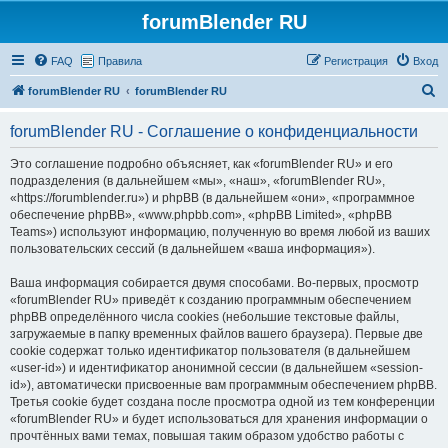
forumBlender RU
FAQ
Правила
Регистрация
Вход
П
forumBlender RU
forumBlender RU
о
forumBlender RU - Соглашение о конфиденциальности
и
с
Это соглашение подробно объясняет, как «forumBlender RU» и его
подразделения (в дальнейшем «мы», «наш», «forumBlender RU»,
к
«https://forumblender.ru») и phpBB (в дальнейшем «они», «программное
обеспечение phpBB», «www.phpbb.com», «phpBB Limited», «phpBB
Teams») используют информацию, полученную во время любой из ваших
пользовательских сессий (в дальнейшем «ваша информация»).
Ваша информация собирается двумя способами. Во-первых, просмотр
«forumBlender RU» приведёт к созданию программным обеспечением
phpBB определённого числа cookies (небольшие текстовые файлы,
загружаемые в папку временных файлов вашего браузера). Первые две
cookie содержат только идентификатор пользователя (в дальнейшем
«user-id») и идентификатор анонимной сессии (в дальнейшем «session-
id»), автоматически присвоенные вам программным обеспечением phpBB.
Третья cookie будет создана после просмотра одной из тем конференции
«forumBlender RU» и будет использоваться для хранения информации о
прочтённых вами темах, повышая таким образом удобство работы с