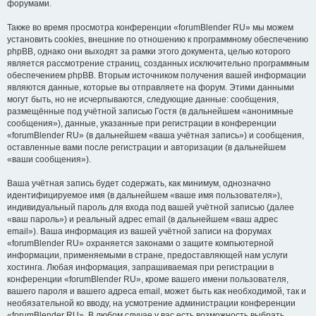
форумами.
Также во время просмотра конференции «forumBlender RU» мы можем
установить cookies, внешние по отношению к программному обеспечению
phpBB, однако они выходят за рамки этого документа, целью которого
является рассмотрение страниц, созданных исключительно программным
обеспечением phpBB. Вторым источником получения вашей информации
являются данные, которые вы отправляете на форум. Этими данными
могут быть, но не исчерпываются, следующие данные: сообщения,
размещённые под учётной записью Гостя (в дальнейшем «анонимные
сообщения»), данные, указанные при регистрации в конференции
«forumBlender RU» (в дальнейшем «ваша учётная запись») и сообщения,
оставленные вами после регистрации и авторизации (в дальнейшем
«ваши сообщения»).
Ваша учётная запись будет содержать, как минимум, однозначно
идентифицируемое имя (в дальнейшем «ваше имя пользователя»),
индивидуальный пароль для входа под вашей учётной записью (далее
«ваш пароль») и реальный адрес email (в дальнейшем «ваш адрес
email»). Ваша информация из вашей учётной записи на форумах
«forumBlender RU» охраняется законами о защите компьютерной
информации, применяемыми в стране, предоставляющей нам услуги
хостинга. Любая информация, запрашиваемая при регистрации в
конференции «forumBlender RU», кроме вашего имени пользователя,
вашего пароля и вашего адреса email, может быть как необходимой, так и
необязательной ко вводу, на усмотрение администрации конференции
«forumBlender RU». В любом случае у вас есть возможность выбрать,