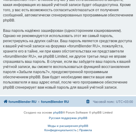
какая информация из вашей учётной записи будет общедоступна. Кроме
того, у вас есть возможность согласиться/отказаться от получения
сообщений, автоматически сгенерированных программным обеспечением
phpBB.
Ваш пароль надёжно зашифрован (односторонним хэшированием).
Однако не рекомендуется использовать этот же самый пароль,
регистрируясь на других сайтах. Ваш пароль является средством доступа
к вашей учётной записи на форумах «forumBlender RU», пожалуйста,
храните его в тайне, ни при каких обстоятельствах ни представители
«forumBlender RU», ни phpBB Limited, ни другое третье лицо не вправе
спрашивать ваш пароль. В случае, если вы забудете ваш пароль к вашей
учётной записи, вы сможете воспользоваться функцией восстановления
пароля «Забыли пароль?», предусмотренной программным
обеспечением phpBB. Вам будет необходимо ввести ваше имя
пользователя и ваш адрес email, после чего программное обеспечение
phpBB сгенерирует вам новый пароль для вашей учётной записи.
forumBlender RU
forumBlender RU
Часовой пояс:
UTC+03:00
Создано на основе
phpBB
® Forum Software © phpBB Limited
Русская поддержка phpBB
Моды и расширения phpBB
Конфиденциальность
|
Правила