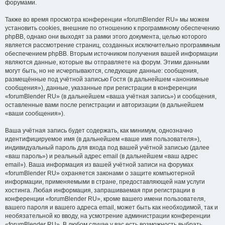
форумами.
Также во время просмотра конференции «forumBlender RU» мы можем
установить cookies, внешние по отношению к программному обеспечению
phpBB, однако они выходят за рамки этого документа, целью которого
является рассмотрение страниц, созданных исключительно программным
обеспечением phpBB. Вторым источником получения вашей информации
являются данные, которые вы отправляете на форум. Этими данными
могут быть, но не исчерпываются, следующие данные: сообщения,
размещённые под учётной записью Гостя (в дальнейшем «анонимные
сообщения»), данные, указанные при регистрации в конференции
«forumBlender RU» (в дальнейшем «ваша учётная запись») и сообщения,
оставленные вами после регистрации и авторизации (в дальнейшем
«ваши сообщения»).
Ваша учётная запись будет содержать, как минимум, однозначно
идентифицируемое имя (в дальнейшем «ваше имя пользователя»),
индивидуальный пароль для входа под вашей учётной записью (далее
«ваш пароль») и реальный адрес email (в дальнейшем «ваш адрес
email»). Ваша информация из вашей учётной записи на форумах
«forumBlender RU» охраняется законами о защите компьютерной
информации, применяемыми в стране, предоставляющей нам услуги
хостинга. Любая информация, запрашиваемая при регистрации в
конференции «forumBlender RU», кроме вашего имени пользователя,
вашего пароля и вашего адреса email, может быть как необходимой, так и
необязательной ко вводу, на усмотрение администрации конференции
«forumBlender RU». В любом случае у вас есть возможность выбрать,