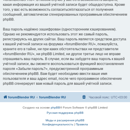
какая информация из вашей учётной записи будет общедоступна. Кроме
того, у вас есть возможность согласиться/отказаться от получения
сообщений, автоматически сгенерированных программным обеспечением
phpBB.
Ваш пароль надёжно зашифрован (односторонним хэшированием).
Однако не рекомендуется использовать этот же самый пароль,
регистрируясь на других сайтах. Ваш пароль является средством доступа
к вашей учётной записи на форумах «forumBlender RU», пожалуйста,
храните его в тайне, ни при каких обстоятельствах ни представители
«forumBlender RU», ни phpBB Limited, ни другое третье лицо не вправе
спрашивать ваш пароль. В случае, если вы забудете ваш пароль к вашей
учётной записи, вы сможете воспользоваться функцией восстановления
пароля «Забыли пароль?», предусмотренной программным
обеспечением phpBB. Вам будет необходимо ввести ваше имя
пользователя и ваш адрес email, после чего программное обеспечение
phpBB сгенерирует вам новый пароль для вашей учётной записи.
forumBlender RU
forumBlender RU
Часовой пояс:
UTC+03:00
Создано на основе
phpBB
® Forum Software © phpBB Limited
Русская поддержка phpBB
Моды и расширения phpBB
Конфиденциальность
|
Правила