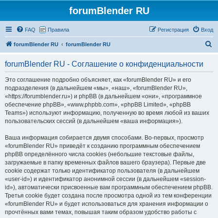
forumBlender RU
FAQ
Правила
Регистрация
Вход
П
forumBlender RU
forumBlender RU
о
forumBlender RU - Соглашение о конфиденциальности
и
с
Это соглашение подробно объясняет, как «forumBlender RU» и его
подразделения (в дальнейшем «мы», «наш», «forumBlender RU»,
к
«https://forumblender.ru») и phpBB (в дальнейшем «они», «программное
обеспечение phpBB», «www.phpbb.com», «phpBB Limited», «phpBB
Teams») используют информацию, полученную во время любой из ваших
пользовательских сессий (в дальнейшем «ваша информация»).
Ваша информация собирается двумя способами. Во-первых, просмотр
«forumBlender RU» приведёт к созданию программным обеспечением
phpBB определённого числа cookies (небольшие текстовые файлы,
загружаемые в папку временных файлов вашего браузера). Первые две
cookie содержат только идентификатор пользователя (в дальнейшем
«user-id») и идентификатор анонимной сессии (в дальнейшем «session-
id»), автоматически присвоенные вам программным обеспечением phpBB.
Третья cookie будет создана после просмотра одной из тем конференции
«forumBlender RU» и будет использоваться для хранения информации о
прочтённых вами темах, повышая таким образом удобство работы с