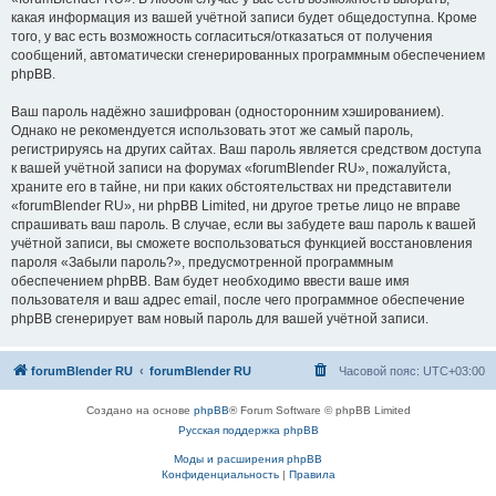
какая информация из вашей учётной записи будет общедоступна. Кроме
того, у вас есть возможность согласиться/отказаться от получения
сообщений, автоматически сгенерированных программным обеспечением
phpBB.
Ваш пароль надёжно зашифрован (односторонним хэшированием).
Однако не рекомендуется использовать этот же самый пароль,
регистрируясь на других сайтах. Ваш пароль является средством доступа
к вашей учётной записи на форумах «forumBlender RU», пожалуйста,
храните его в тайне, ни при каких обстоятельствах ни представители
«forumBlender RU», ни phpBB Limited, ни другое третье лицо не вправе
спрашивать ваш пароль. В случае, если вы забудете ваш пароль к вашей
учётной записи, вы сможете воспользоваться функцией восстановления
пароля «Забыли пароль?», предусмотренной программным
обеспечением phpBB. Вам будет необходимо ввести ваше имя
пользователя и ваш адрес email, после чего программное обеспечение
phpBB сгенерирует вам новый пароль для вашей учётной записи.
forumBlender RU
forumBlender RU
Часовой пояс:
UTC+03:00
Создано на основе
phpBB
® Forum Software © phpBB Limited
Русская поддержка phpBB
Моды и расширения phpBB
Конфиденциальность
|
Правила