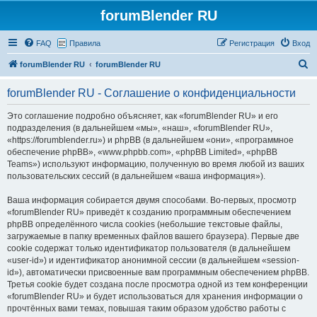
forumBlender RU
FAQ
Правила
Регистрация
Вход
П
forumBlender RU
forumBlender RU
о
forumBlender RU - Соглашение о конфиденциальности
и
с
Это соглашение подробно объясняет, как «forumBlender RU» и его
подразделения (в дальнейшем «мы», «наш», «forumBlender RU»,
к
«https://forumblender.ru») и phpBB (в дальнейшем «они», «программное
обеспечение phpBB», «www.phpbb.com», «phpBB Limited», «phpBB
Teams») используют информацию, полученную во время любой из ваших
пользовательских сессий (в дальнейшем «ваша информация»).
Ваша информация собирается двумя способами. Во-первых, просмотр
«forumBlender RU» приведёт к созданию программным обеспечением
phpBB определённого числа cookies (небольшие текстовые файлы,
загружаемые в папку временных файлов вашего браузера). Первые две
cookie содержат только идентификатор пользователя (в дальнейшем
«user-id») и идентификатор анонимной сессии (в дальнейшем «session-
id»), автоматически присвоенные вам программным обеспечением phpBB.
Третья cookie будет создана после просмотра одной из тем конференции
«forumBlender RU» и будет использоваться для хранения информации о
прочтённых вами темах, повышая таким образом удобство работы с