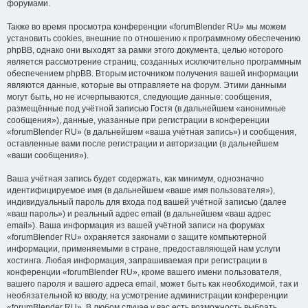
форумами.
Также во время просмотра конференции «forumBlender RU» мы можем
установить cookies, внешние по отношению к программному обеспечению
phpBB, однако они выходят за рамки этого документа, целью которого
является рассмотрение страниц, созданных исключительно программным
обеспечением phpBB. Вторым источником получения вашей информации
являются данные, которые вы отправляете на форум. Этими данными
могут быть, но не исчерпываются, следующие данные: сообщения,
размещённые под учётной записью Гостя (в дальнейшем «анонимные
сообщения»), данные, указанные при регистрации в конференции
«forumBlender RU» (в дальнейшем «ваша учётная запись») и сообщения,
оставленные вами после регистрации и авторизации (в дальнейшем
«ваши сообщения»).
Ваша учётная запись будет содержать, как минимум, однозначно
идентифицируемое имя (в дальнейшем «ваше имя пользователя»),
индивидуальный пароль для входа под вашей учётной записью (далее
«ваш пароль») и реальный адрес email (в дальнейшем «ваш адрес
email»). Ваша информация из вашей учётной записи на форумах
«forumBlender RU» охраняется законами о защите компьютерной
информации, применяемыми в стране, предоставляющей нам услуги
хостинга. Любая информация, запрашиваемая при регистрации в
конференции «forumBlender RU», кроме вашего имени пользователя,
вашего пароля и вашего адреса email, может быть как необходимой, так и
необязательной ко вводу, на усмотрение администрации конференции
«forumBlender RU». В любом случае у вас есть возможность выбрать,