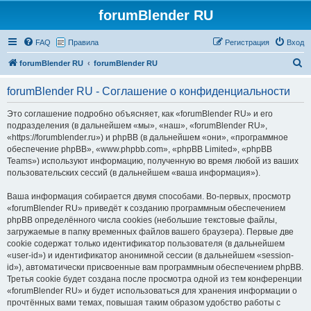
forumBlender RU
FAQ
Правила
Регистрация
Вход
П
forumBlender RU
forumBlender RU
о
forumBlender RU - Соглашение о конфиденциальности
и
с
Это соглашение подробно объясняет, как «forumBlender RU» и его
подразделения (в дальнейшем «мы», «наш», «forumBlender RU»,
к
«https://forumblender.ru») и phpBB (в дальнейшем «они», «программное
обеспечение phpBB», «www.phpbb.com», «phpBB Limited», «phpBB
Teams») используют информацию, полученную во время любой из ваших
пользовательских сессий (в дальнейшем «ваша информация»).
Ваша информация собирается двумя способами. Во-первых, просмотр
«forumBlender RU» приведёт к созданию программным обеспечением
phpBB определённого числа cookies (небольшие текстовые файлы,
загружаемые в папку временных файлов вашего браузера). Первые две
cookie содержат только идентификатор пользователя (в дальнейшем
«user-id») и идентификатор анонимной сессии (в дальнейшем «session-
id»), автоматически присвоенные вам программным обеспечением phpBB.
Третья cookie будет создана после просмотра одной из тем конференции
«forumBlender RU» и будет использоваться для хранения информации о
прочтённых вами темах, повышая таким образом удобство работы с