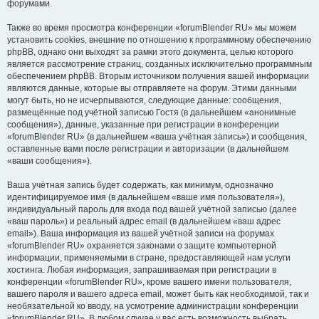
форумами.
Также во время просмотра конференции «forumBlender RU» мы можем
установить cookies, внешние по отношению к программному обеспечению
phpBB, однако они выходят за рамки этого документа, целью которого
является рассмотрение страниц, созданных исключительно программным
обеспечением phpBB. Вторым источником получения вашей информации
являются данные, которые вы отправляете на форум. Этими данными
могут быть, но не исчерпываются, следующие данные: сообщения,
размещённые под учётной записью Гостя (в дальнейшем «анонимные
сообщения»), данные, указанные при регистрации в конференции
«forumBlender RU» (в дальнейшем «ваша учётная запись») и сообщения,
оставленные вами после регистрации и авторизации (в дальнейшем
«ваши сообщения»).
Ваша учётная запись будет содержать, как минимум, однозначно
идентифицируемое имя (в дальнейшем «ваше имя пользователя»),
индивидуальный пароль для входа под вашей учётной записью (далее
«ваш пароль») и реальный адрес email (в дальнейшем «ваш адрес
email»). Ваша информация из вашей учётной записи на форумах
«forumBlender RU» охраняется законами о защите компьютерной
информации, применяемыми в стране, предоставляющей нам услуги
хостинга. Любая информация, запрашиваемая при регистрации в
конференции «forumBlender RU», кроме вашего имени пользователя,
вашего пароля и вашего адреса email, может быть как необходимой, так и
необязательной ко вводу, на усмотрение администрации конференции
«forumBlender RU». В любом случае у вас есть возможность выбрать,