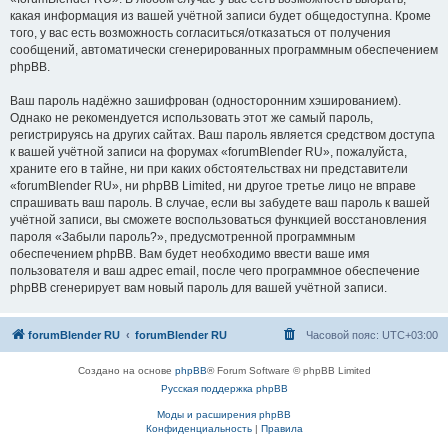
какая информация из вашей учётной записи будет общедоступна. Кроме
того, у вас есть возможность согласиться/отказаться от получения
сообщений, автоматически сгенерированных программным обеспечением
phpBB.
Ваш пароль надёжно зашифрован (односторонним хэшированием).
Однако не рекомендуется использовать этот же самый пароль,
регистрируясь на других сайтах. Ваш пароль является средством доступа
к вашей учётной записи на форумах «forumBlender RU», пожалуйста,
храните его в тайне, ни при каких обстоятельствах ни представители
«forumBlender RU», ни phpBB Limited, ни другое третье лицо не вправе
спрашивать ваш пароль. В случае, если вы забудете ваш пароль к вашей
учётной записи, вы сможете воспользоваться функцией восстановления
пароля «Забыли пароль?», предусмотренной программным
обеспечением phpBB. Вам будет необходимо ввести ваше имя
пользователя и ваш адрес email, после чего программное обеспечение
phpBB сгенерирует вам новый пароль для вашей учётной записи.
forumBlender RU
forumBlender RU
Часовой пояс:
UTC+03:00
Создано на основе
phpBB
® Forum Software © phpBB Limited
Русская поддержка phpBB
Моды и расширения phpBB
Конфиденциальность
|
Правила