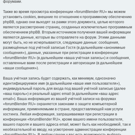
форумами.
Также во время просмотра конференции «forumBlender RU» мы можем
установить cookies, внешние по отношению к программному обеспечению
phpBB, однако они выходят за рамки этого документа, целью которого
является рассмотрение страниц, созданных исключительно программным
обеспечением phpBB. Вторым источником получения вашей информации
являются данные, которые вы отправляете на форум. Этими данными
могут быть, но не исчерпываются, следующие данные: сообщения,
размещённые под учётной записью Гостя (в дальнейшем «анонимные
сообщения»), данные, указанные при регистрации в конференции
«forumBlender RU» (в дальнейшем «ваша учётная запись») и сообщения,
оставленные вами после регистрации и авторизации (в дальнейшем
«ваши сообщения»).
Ваша учётная запись будет содержать, как минимум, однозначно
идентифицируемое имя (в дальнейшем «ваше имя пользователя»),
индивидуальный пароль для входа под вашей учётной записью (далее
«ваш пароль») и реальный адрес email (в дальнейшем «ваш адрес
email»). Ваша информация из вашей учётной записи на форумах
«forumBlender RU» охраняется законами о защите компьютерной
информации, применяемыми в стране, предоставляющей нам услуги
хостинга. Любая информация, запрашиваемая при регистрации в
конференции «forumBlender RU», кроме вашего имени пользователя,
вашего пароля и вашего адреса email, может быть как необходимой, так и
необязательной ко вводу, на усмотрение администрации конференции
«forumBlender RU». В любом случае у вас есть возможность выбрать,