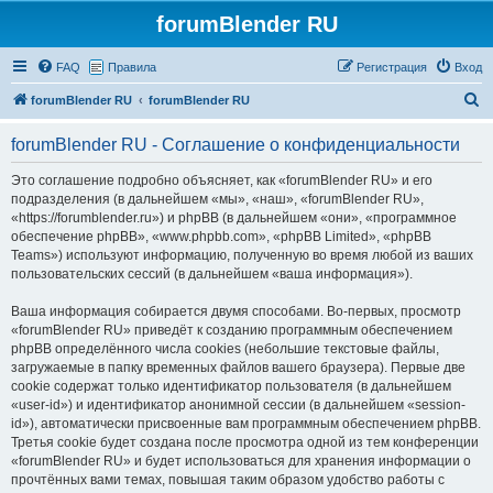
forumBlender RU
FAQ
Правила
Регистрация
Вход
П
forumBlender RU
forumBlender RU
о
forumBlender RU - Соглашение о конфиденциальности
и
с
Это соглашение подробно объясняет, как «forumBlender RU» и его
подразделения (в дальнейшем «мы», «наш», «forumBlender RU»,
к
«https://forumblender.ru») и phpBB (в дальнейшем «они», «программное
обеспечение phpBB», «www.phpbb.com», «phpBB Limited», «phpBB
Teams») используют информацию, полученную во время любой из ваших
пользовательских сессий (в дальнейшем «ваша информация»).
Ваша информация собирается двумя способами. Во-первых, просмотр
«forumBlender RU» приведёт к созданию программным обеспечением
phpBB определённого числа cookies (небольшие текстовые файлы,
загружаемые в папку временных файлов вашего браузера). Первые две
cookie содержат только идентификатор пользователя (в дальнейшем
«user-id») и идентификатор анонимной сессии (в дальнейшем «session-
id»), автоматически присвоенные вам программным обеспечением phpBB.
Третья cookie будет создана после просмотра одной из тем конференции
«forumBlender RU» и будет использоваться для хранения информации о
прочтённых вами темах, повышая таким образом удобство работы с