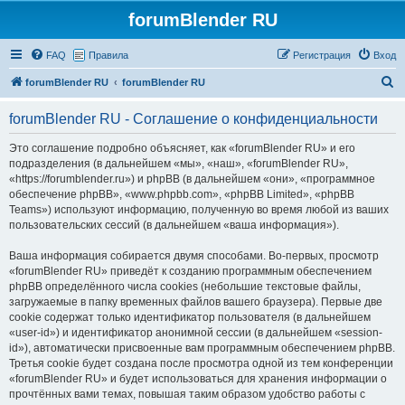
forumBlender RU
FAQ
Правила
Регистрация
Вход
П
forumBlender RU
forumBlender RU
о
forumBlender RU - Соглашение о конфиденциальности
и
с
Это соглашение подробно объясняет, как «forumBlender RU» и его
подразделения (в дальнейшем «мы», «наш», «forumBlender RU»,
к
«https://forumblender.ru») и phpBB (в дальнейшем «они», «программное
обеспечение phpBB», «www.phpbb.com», «phpBB Limited», «phpBB
Teams») используют информацию, полученную во время любой из ваших
пользовательских сессий (в дальнейшем «ваша информация»).
Ваша информация собирается двумя способами. Во-первых, просмотр
«forumBlender RU» приведёт к созданию программным обеспечением
phpBB определённого числа cookies (небольшие текстовые файлы,
загружаемые в папку временных файлов вашего браузера). Первые две
cookie содержат только идентификатор пользователя (в дальнейшем
«user-id») и идентификатор анонимной сессии (в дальнейшем «session-
id»), автоматически присвоенные вам программным обеспечением phpBB.
Третья cookie будет создана после просмотра одной из тем конференции
«forumBlender RU» и будет использоваться для хранения информации о
прочтённых вами темах, повышая таким образом удобство работы с