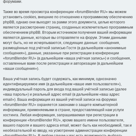
форумами.
Также во время просмотра конференции «forumBlender RU» мы можем
установить cookies, внешние по отношению к программному обеспечению
phpBB, однако они выходят за рамки этого документа, целью которого
является рассмотрение страниц, созданных исключительно программным
обеспечением phpBB. Вторым источником получения вашей информации
являются данные, которые вы отправляете на форум. Этими данными
могут быть, но не исчерпываются, следующие данные: сообщения,
размещённые под учётной записью Гостя (в дальнейшем «анонимные
сообщения»), данные, указанные при регистрации в конференции
«forumBlender RU» (в дальнейшем «ваша учётная запись») и сообщения,
оставленные вами после регистрации и авторизации (в дальнейшем
«ваши сообщения»).
Ваша учётная запись будет содержать, как минимум, однозначно
идентифицируемое имя (в дальнейшем «ваше имя пользователя»),
индивидуальный пароль для входа под вашей учётной записью (далее
«ваш пароль») и реальный адрес email (в дальнейшем «ваш адрес
email»). Ваша информация из вашей учётной записи на форумах
«forumBlender RU» охраняется законами о защите компьютерной
информации, применяемыми в стране, предоставляющей нам услуги
хостинга. Любая информация, запрашиваемая при регистрации в
конференции «forumBlender RU», кроме вашего имени пользователя,
вашего пароля и вашего адреса email, может быть как необходимой, так и
необязательной ко вводу, на усмотрение администрации конференции
«forumBlender RU». В любом случае у вас есть возможность выбрать,