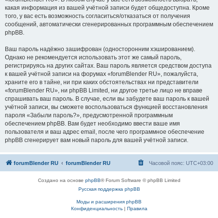
какая информация из вашей учётной записи будет общедоступна. Кроме
того, у вас есть возможность согласиться/отказаться от получения
сообщений, автоматически сгенерированных программным обеспечением
phpBB.
Ваш пароль надёжно зашифрован (односторонним хэшированием).
Однако не рекомендуется использовать этот же самый пароль,
регистрируясь на других сайтах. Ваш пароль является средством доступа
к вашей учётной записи на форумах «forumBlender RU», пожалуйста,
храните его в тайне, ни при каких обстоятельствах ни представители
«forumBlender RU», ни phpBB Limited, ни другое третье лицо не вправе
спрашивать ваш пароль. В случае, если вы забудете ваш пароль к вашей
учётной записи, вы сможете воспользоваться функцией восстановления
пароля «Забыли пароль?», предусмотренной программным
обеспечением phpBB. Вам будет необходимо ввести ваше имя
пользователя и ваш адрес email, после чего программное обеспечение
phpBB сгенерирует вам новый пароль для вашей учётной записи.
forumBlender RU
forumBlender RU
Часовой пояс:
UTC+03:00
Создано на основе
phpBB
® Forum Software © phpBB Limited
Русская поддержка phpBB
Моды и расширения phpBB
Конфиденциальность
|
Правила