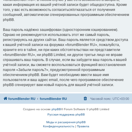
какая информация из вашей учётной записи будет общедоступна. Кроме
того, у вас есть возможность согласиться/отказаться от получения
сообщений, автоматически сгенерированных программным обеспечением
phpBB.
Ваш пароль надёжно зашифрован (односторонним хэшированием).
Однако не рекомендуется использовать этот же самый пароль,
регистрируясь на других сайтах. Ваш пароль является средством доступа
к вашей учётной записи на форумах «forumBlender RU», пожалуйста,
храните его в тайне, ни при каких обстоятельствах ни представители
«forumBlender RU», ни phpBB Limited, ни другое третье лицо не вправе
спрашивать ваш пароль. В случае, если вы забудете ваш пароль к вашей
учётной записи, вы сможете воспользоваться функцией восстановления
пароля «Забыли пароль?», предусмотренной программным
обеспечением phpBB. Вам будет необходимо ввести ваше имя
пользователя и ваш адрес email, после чего программное обеспечение
phpBB сгенерирует вам новый пароль для вашей учётной записи.
forumBlender RU
forumBlender RU
Часовой пояс:
UTC+03:00
Создано на основе
phpBB
® Forum Software © phpBB Limited
Русская поддержка phpBB
Моды и расширения phpBB
Конфиденциальность
|
Правила