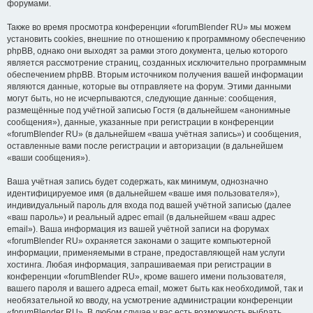
форумами.
Также во время просмотра конференции «forumBlender RU» мы можем
установить cookies, внешние по отношению к программному обеспечению
phpBB, однако они выходят за рамки этого документа, целью которого
является рассмотрение страниц, созданных исключительно программным
обеспечением phpBB. Вторым источником получения вашей информации
являются данные, которые вы отправляете на форум. Этими данными
могут быть, но не исчерпываются, следующие данные: сообщения,
размещённые под учётной записью Гостя (в дальнейшем «анонимные
сообщения»), данные, указанные при регистрации в конференции
«forumBlender RU» (в дальнейшем «ваша учётная запись») и сообщения,
оставленные вами после регистрации и авторизации (в дальнейшем
«ваши сообщения»).
Ваша учётная запись будет содержать, как минимум, однозначно
идентифицируемое имя (в дальнейшем «ваше имя пользователя»),
индивидуальный пароль для входа под вашей учётной записью (далее
«ваш пароль») и реальный адрес email (в дальнейшем «ваш адрес
email»). Ваша информация из вашей учётной записи на форумах
«forumBlender RU» охраняется законами о защите компьютерной
информации, применяемыми в стране, предоставляющей нам услуги
хостинга. Любая информация, запрашиваемая при регистрации в
конференции «forumBlender RU», кроме вашего имени пользователя,
вашего пароля и вашего адреса email, может быть как необходимой, так и
необязательной ко вводу, на усмотрение администрации конференции
«forumBlender RU». В любом случае у вас есть возможность выбрать,