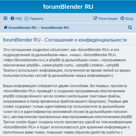
forumBlender RU
FAQ
Правила
Регистрация
Вход
П
forumBlender RU
forumBlender RU
о
forumBlender RU - Соглашение о конфиденциальности
и
с
Это соглашение подробно объясняет, как «forumBlender RU» и его
подразделения (в дальнейшем «мы», «наш», «forumBlender RU»,
к
«https://forumblender.ru») и phpBB (в дальнейшем «они», «программное
обеспечение phpBB», «www.phpbb.com», «phpBB Limited», «phpBB
Teams») используют информацию, полученную во время любой из ваших
пользовательских сессий (в дальнейшем «ваша информация»).
Ваша информация собирается двумя способами. Во-первых, просмотр
«forumBlender RU» приведёт к созданию программным обеспечением
phpBB определённого числа cookies (небольшие текстовые файлы,
загружаемые в папку временных файлов вашего браузера). Первые две
cookie содержат только идентификатор пользователя (в дальнейшем
«user-id») и идентификатор анонимной сессии (в дальнейшем «session-
id»), автоматически присвоенные вам программным обеспечением phpBB.
Третья cookie будет создана после просмотра одной из тем конференции
«forumBlender RU» и будет использоваться для хранения информации о
прочтённых вами темах, повышая таким образом удобство работы с