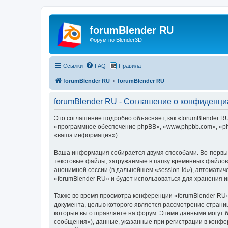
forumBlender RU
Форум по Blender3D
Ссылки
FAQ
Правила
forumBlender RU
forumBlender RU
forumBlender RU - Соглашение о конфиденци
Это соглашение подробно объясняет, как «forumBlender RU»
«программное обеспечение phpBB», «www.phpbb.com», «ph
«ваша информация»).
Ваша информация собирается двумя способами. Во-первых
текстовые файлы, загружаемые в папку временных файлов 
анонимной сессии (в дальнейшем «session-id»), автомати
«forumBlender RU» и будет использоваться для хранения
Также во время просмотра конференции «forumBlender RU»
документа, целью которого является рассмотрение стран
которые вы отправляете на форум. Этими данными могут 
сообщения»), данные, указанные при регистрации в конфе