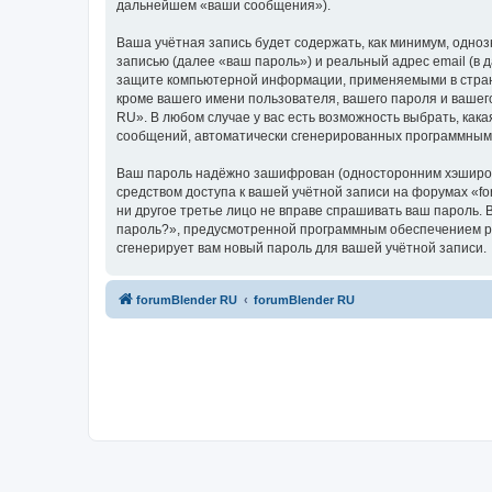
дальнейшем «ваши сообщения»).
Ваша учётная запись будет содержать, как минимум, одн
записью (далее «ваш пароль») и реальный адрес email (в
защите компьютерной информации, применяемыми в стране
кроме вашего имени пользователя, вашего пароля и вашего
RU». В любом случае у вас есть возможность выбрать, как
сообщений, автоматически сгенерированных программным
Ваш пароль надёжно зашифрован (односторонним хэширован
средством доступа к вашей учётной записи на форумах «for
ни другое третье лицо не вправе спрашивать ваш пароль. 
пароль?», предусмотренной программным обеспечением ph
сгенерирует вам новый пароль для вашей учётной записи.
forumBlender RU
forumBlender RU