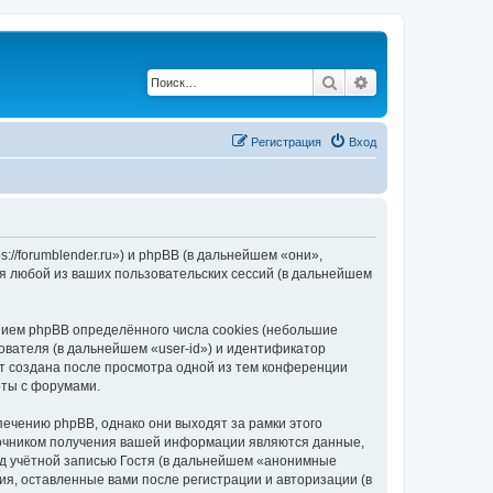
Поиск
Расширенный по
Регистрация
Вход
://forumblender.ru») и phpBB (в дальнейшем «они»,
я любой из ваших пользовательских сессий (в дальнейшем
ием phpBB определённого числа cookies (небольшие
ователя (в дальнейшем «user-id») и идентификатор
ет создана после просмотра одной из тем конференции
оты с форумами.
ечению phpBB, однако они выходят за рамки этого
точником получения вашей информации являются данные,
д учётной записью Гостя (в дальнейшем «анонимные
я, оставленные вами после регистрации и авторизации (в