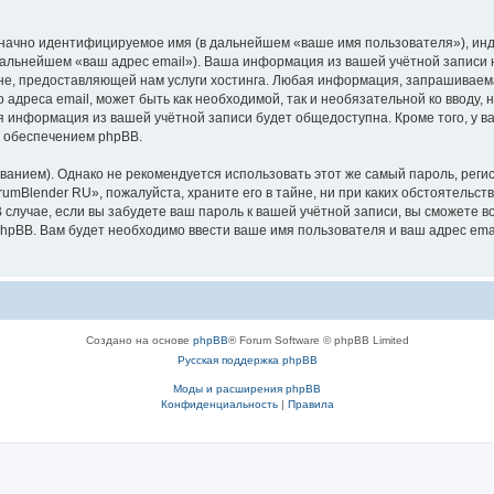
означно идентифицируемое имя (в дальнейшем «ваше имя пользователя»), ин
 дальнейшем «ваш адрес email»). Ваша информация из вашей учётной записи
, предоставляющей нам услуги хостинга. Любая информация, запрашиваема
 адреса email, может быть как необходимой, так и необязательной ко вводу
ая информация из вашей учётной записи будет общедоступна. Кроме того, у ва
 обеспечением phpBB.
ием). Однако не рекомендуется использовать этот же самый пароль, регист
umBlender RU», пожалуйста, храните его в тайне, ни при каких обстоятельств
В случае, если вы забудете ваш пароль к вашей учётной записи, вы сможете
pBB. Вам будет необходимо ввести ваше имя пользователя и ваш адрес emai
Создано на основе
phpBB
® Forum Software © phpBB Limited
Русская поддержка phpBB
Моды и расширения phpBB
Конфиденциальность
|
Правила