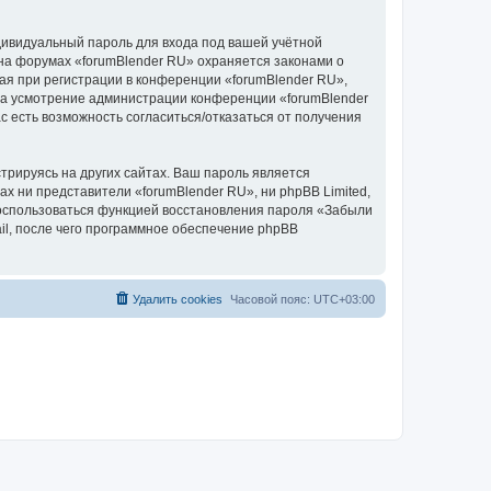
дивидуальный пароль для входа под вашей учётной
 на форумах «forumBlender RU» охраняется законами о
я при регистрации в конференции «forumBlender RU»,
, на усмотрение администрации конференции «forumBlender
с есть возможность согласиться/отказаться от получения
рируясь на других сайтах. Ваш пароль является
ах ни представители «forumBlender RU», ни phpBB Limited,
 воспользоваться функцией восстановления пароля «Забыли
l, после чего программное обеспечение phpBB
Удалить cookies
Часовой пояс:
UTC+03:00