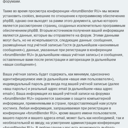
форумами.
Также во время просмотра конференции «forumBlender RU» мы можем
установить cookies, внешние по отношению к программному обеспечению
phpBB, однако они выходят за рамки этого документа, целью которого
является рассмотрение страниц, созданных исключительно программным
обеспечением phpBB. Вторым источником получения вашей информации
являются данные, которые вы отправляете на форум. Этими данными
могут быть, но не исчерпываются, следующие данные: сообщения,
размещённые под учётной записью Гостя (в дальнейшем «анонимные
сообщения»), данные, указанные при регистрации в конференции
«forumBlender RU» (в дальнейшем «ваша учётная запись») и сообщения,
оставленные вами после регистрации и авторизации (в дальнейшем
«ваши сообщения»).
Ваша учётная запись будет содержать, как минимум, однозначно
идентифицируемое имя (в дальнейшем «ваше имя пользователя»),
индивидуальный пароль для входа под вашей учётной записью (далее
«ваш пароль») и реальный адрес email (в дальнейшем «ваш адрес
email»). Ваша информация из вашей учётной записи на форумах
«forumBlender RU» охраняется законами о защите компьютерной
информации, применяемыми в стране, предоставляющей нам услуги
хостинга. Любая информация, запрашиваемая при регистрации в
конференции «forumBlender RU», кроме вашего имени пользователя,
вашего пароля и вашего адреса email, может быть как необходимой, так и
необязательной ко вводу, на усмотрение администрации конференции
«forumBlender RU». В любом случае у вас есть возможность выбрать,