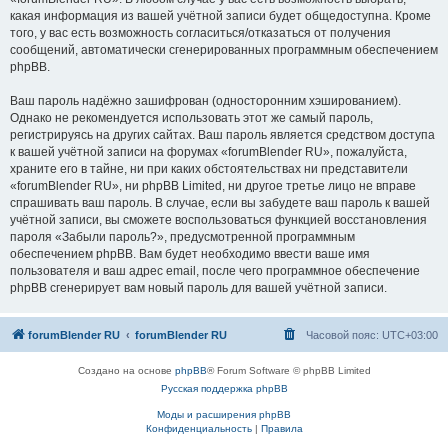
какая информация из вашей учётной записи будет общедоступна. Кроме
того, у вас есть возможность согласиться/отказаться от получения
сообщений, автоматически сгенерированных программным обеспечением
phpBB.
Ваш пароль надёжно зашифрован (односторонним хэшированием).
Однако не рекомендуется использовать этот же самый пароль,
регистрируясь на других сайтах. Ваш пароль является средством доступа
к вашей учётной записи на форумах «forumBlender RU», пожалуйста,
храните его в тайне, ни при каких обстоятельствах ни представители
«forumBlender RU», ни phpBB Limited, ни другое третье лицо не вправе
спрашивать ваш пароль. В случае, если вы забудете ваш пароль к вашей
учётной записи, вы сможете воспользоваться функцией восстановления
пароля «Забыли пароль?», предусмотренной программным
обеспечением phpBB. Вам будет необходимо ввести ваше имя
пользователя и ваш адрес email, после чего программное обеспечение
phpBB сгенерирует вам новый пароль для вашей учётной записи.
forumBlender RU
forumBlender RU
Часовой пояс:
UTC+03:00
Создано на основе
phpBB
® Forum Software © phpBB Limited
Русская поддержка phpBB
Моды и расширения phpBB
Конфиденциальность
|
Правила