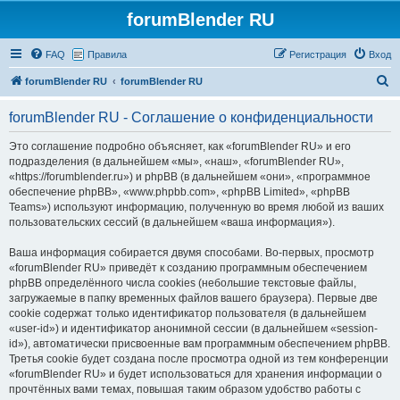
forumBlender RU
FAQ
Правила
Регистрация
Вход
П
forumBlender RU
forumBlender RU
о
forumBlender RU - Соглашение о конфиденциальности
и
с
Это соглашение подробно объясняет, как «forumBlender RU» и его
подразделения (в дальнейшем «мы», «наш», «forumBlender RU»,
к
«https://forumblender.ru») и phpBB (в дальнейшем «они», «программное
обеспечение phpBB», «www.phpbb.com», «phpBB Limited», «phpBB
Teams») используют информацию, полученную во время любой из ваших
пользовательских сессий (в дальнейшем «ваша информация»).
Ваша информация собирается двумя способами. Во-первых, просмотр
«forumBlender RU» приведёт к созданию программным обеспечением
phpBB определённого числа cookies (небольшие текстовые файлы,
загружаемые в папку временных файлов вашего браузера). Первые две
cookie содержат только идентификатор пользователя (в дальнейшем
«user-id») и идентификатор анонимной сессии (в дальнейшем «session-
id»), автоматически присвоенные вам программным обеспечением phpBB.
Третья cookie будет создана после просмотра одной из тем конференции
«forumBlender RU» и будет использоваться для хранения информации о
прочтённых вами темах, повышая таким образом удобство работы с