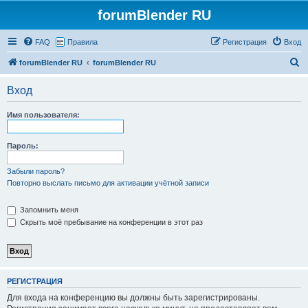
forumBlender RU
FAQ
Правила
Регистрация
Вход
П
forumBlender RU
forumBlender RU
о
Вход
и
с
Имя пользователя:
к
Пароль:
Забыли пароль?
Повторно выслать письмо для активации учётной записи
Запомнить меня
Скрыть моё пребывание на конференции в этот раз
РЕГИСТРАЦИЯ
Для входа на конференцию вы должны быть зарегистрированы.