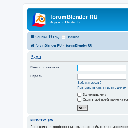
forumBlender RU
Форум по Blender3D
Ссылки
FAQ
Правила
forumBlender RU
forumBlender RU
Вход
Имя пользователя:
Пароль:
Забыли пароль?
Повторно выслать письмо для акт
Запомнить меня
Скрыть моё пребывание на кон
РЕГИСТРАЦИЯ
Для входа на конференцию вы должны быть зарегистриров