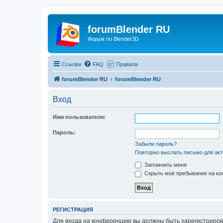
forumBlender RU
Форум по Blender3D
Ссылки
FAQ
Правила
forumBlender RU
forumBlender RU
Вход
Имя пользователя:
Пароль:
Забыли пароль?
Повторно выслать письмо для акт
Запомнить меня
Скрыть моё пребывание на кон
РЕГИСТРАЦИЯ
Для входа на конференцию вы должны быть зарегистриров