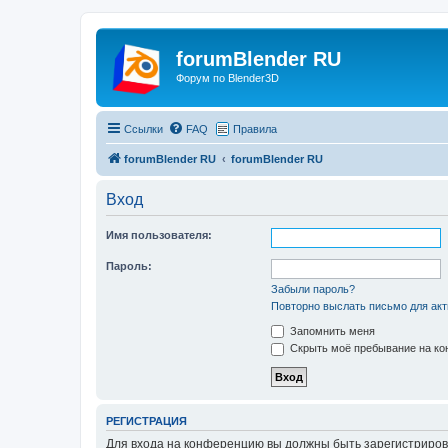
forumBlender RU
Форум по Blender3D
Ссылки
FAQ
Правила
forumBlender RU
forumBlender RU
Вход
Имя пользователя:
Пароль:
Забыли пароль?
Повторно выслать письмо для акт
Запомнить меня
Скрыть моё пребывание на кон
РЕГИСТРАЦИЯ
Для входа на конференцию вы должны быть зарегистриров