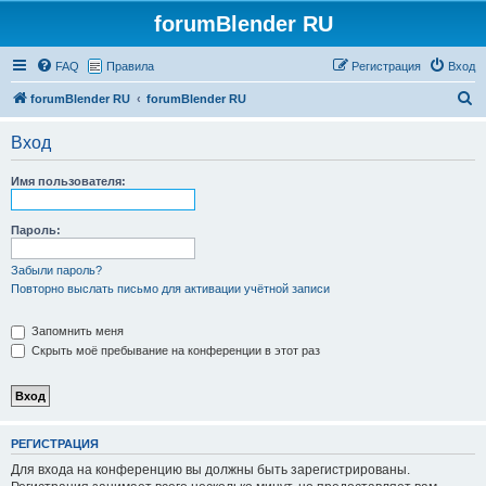
forumBlender RU
FAQ
Правила
Регистрация
Вход
П
forumBlender RU
forumBlender RU
о
Вход
и
с
Имя пользователя:
к
Пароль:
Забыли пароль?
Повторно выслать письмо для активации учётной записи
Запомнить меня
Скрыть моё пребывание на конференции в этот раз
РЕГИСТРАЦИЯ
Для входа на конференцию вы должны быть зарегистрированы.