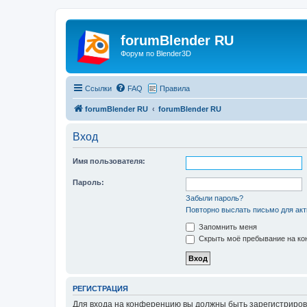
forumBlender RU
Форум по Blender3D
Ссылки
FAQ
Правила
forumBlender RU
forumBlender RU
Вход
Имя пользователя:
Пароль:
Забыли пароль?
Повторно выслать письмо для акт
Запомнить меня
Скрыть моё пребывание на кон
РЕГИСТРАЦИЯ
Для входа на конференцию вы должны быть зарегистриров