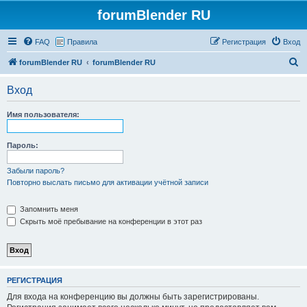
forumBlender RU
FAQ
Правила
Регистрация
Вход
П
forumBlender RU
forumBlender RU
о
Вход
и
с
Имя пользователя:
к
Пароль:
Забыли пароль?
Повторно выслать письмо для активации учётной записи
Запомнить меня
Скрыть моё пребывание на конференции в этот раз
РЕГИСТРАЦИЯ
Для входа на конференцию вы должны быть зарегистрированы.