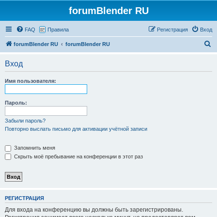
forumBlender RU
FAQ
Правила
Регистрация
Вход
П
forumBlender RU
forumBlender RU
о
Вход
и
с
Имя пользователя:
к
Пароль:
Забыли пароль?
Повторно выслать письмо для активации учётной записи
Запомнить меня
Скрыть моё пребывание на конференции в этот раз
РЕГИСТРАЦИЯ
Для входа на конференцию вы должны быть зарегистрированы.