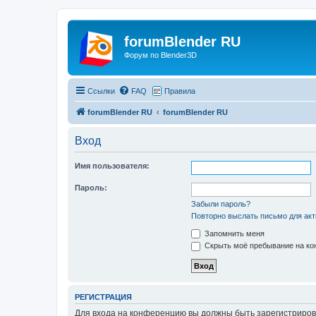
forumBlender RU
Форум по Blender3D
Ссылки
FAQ
Правила
forumBlender RU
forumBlender RU
Вход
Имя пользователя:
Пароль:
Забыли пароль?
Повторно выслать письмо для акт
Запомнить меня
Скрыть моё пребывание на кон
РЕГИСТРАЦИЯ
Для входа на конференцию вы должны быть зарегистриров