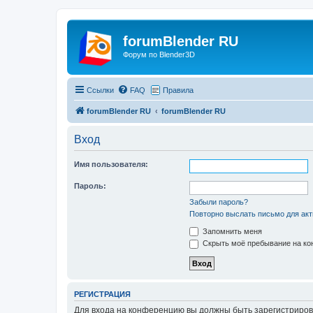
forumBlender RU
Форум по Blender3D
Ссылки
FAQ
Правила
forumBlender RU
forumBlender RU
Вход
Имя пользователя:
Пароль:
Забыли пароль?
Повторно выслать письмо для акт
Запомнить меня
Скрыть моё пребывание на кон
РЕГИСТРАЦИЯ
Для входа на конференцию вы должны быть зарегистриров