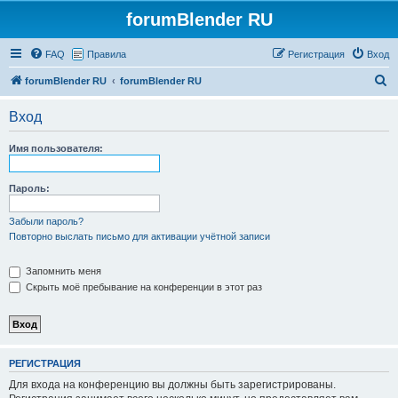
forumBlender RU
FAQ
Правила
Регистрация
Вход
П
forumBlender RU
forumBlender RU
о
Вход
и
с
Имя пользователя:
к
Пароль:
Забыли пароль?
Повторно выслать письмо для активации учётной записи
Запомнить меня
Скрыть моё пребывание на конференции в этот раз
РЕГИСТРАЦИЯ
Для входа на конференцию вы должны быть зарегистрированы.