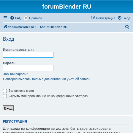
forumBlender RU
FAQ
Правила
Регистрация
Вход
П
forumBlender RU
forumBlender RU
о
Вход
и
с
Имя пользователя:
к
Пароль:
Забыли пароль?
Повторно выслать письмо для активации учётной записи
Запомнить меня
Скрыть моё пребывание на конференции в этот раз
РЕГИСТРАЦИЯ
Для входа на конференцию вы должны быть зарегистрированы.