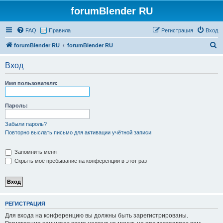
forumBlender RU
FAQ
Правила
Регистрация
Вход
П
forumBlender RU
forumBlender RU
о
Вход
и
с
Имя пользователя:
к
Пароль:
Забыли пароль?
Повторно выслать письмо для активации учётной записи
Запомнить меня
Скрыть моё пребывание на конференции в этот раз
РЕГИСТРАЦИЯ
Для входа на конференцию вы должны быть зарегистрированы.