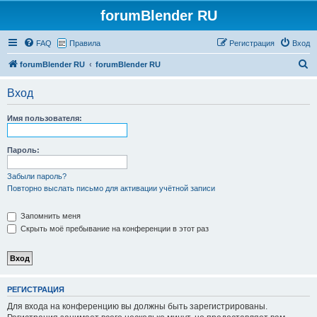
forumBlender RU
FAQ
Правила
Регистрация
Вход
П
forumBlender RU
forumBlender RU
о
Вход
и
с
Имя пользователя:
к
Пароль:
Забыли пароль?
Повторно выслать письмо для активации учётной записи
Запомнить меня
Скрыть моё пребывание на конференции в этот раз
РЕГИСТРАЦИЯ
Для входа на конференцию вы должны быть зарегистрированы.