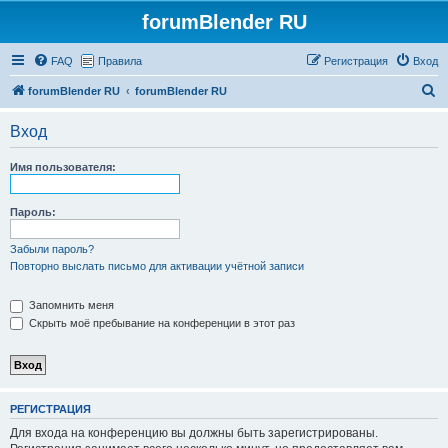
forumBlender RU
FAQ
Правила
Регистрация
Вход
П
forumBlender RU
forumBlender RU
о
Вход
и
с
Имя пользователя:
к
Пароль:
Забыли пароль?
Повторно выслать письмо для активации учётной записи
Запомнить меня
Скрыть моё пребывание на конференции в этот раз
РЕГИСТРАЦИЯ
Для входа на конференцию вы должны быть зарегистрированы.