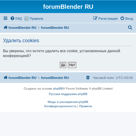
forumBlender RU
FAQ
Правила
Регистрация
Вход
П
forumBlender RU
forumBlender RU
о
Удалить cookies
и
с
Вы уверены, что хотите удалить все cookie, установленные данной
конференцией?
к
forumBlender RU
forumBlender RU
Часовой пояс:
UTC+03:00
Создано на основе
phpBB
® Forum Software © phpBB Limited
Русская поддержка phpBB
Моды и расширения phpBB
Конфиденциальность
|
Правила