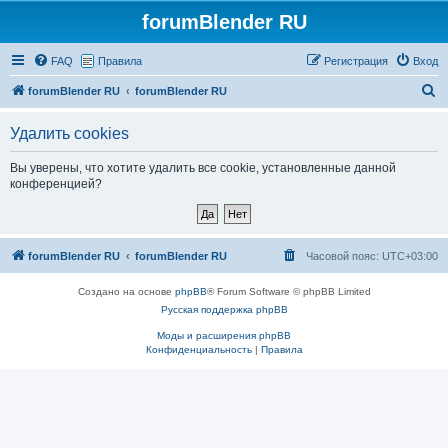
forumBlender RU
FAQ
Правила
Регистрация
Вход
П
forumBlender RU
forumBlender RU
о
Удалить cookies
и
с
Вы уверены, что хотите удалить все cookie, установленные данной
конференцией?
к
forumBlender RU
forumBlender RU
Часовой пояс:
UTC+03:00
Создано на основе
phpBB
® Forum Software © phpBB Limited
Русская поддержка phpBB
Моды и расширения phpBB
Конфиденциальность
|
Правила