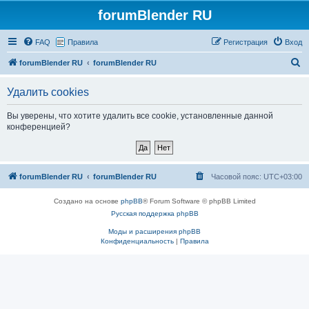
forumBlender RU
FAQ
Правила
Регистрация
Вход
П
forumBlender RU
forumBlender RU
о
Удалить cookies
и
с
Вы уверены, что хотите удалить все cookie, установленные данной
конференцией?
к
forumBlender RU
forumBlender RU
Часовой пояс:
UTC+03:00
Создано на основе
phpBB
® Forum Software © phpBB Limited
Русская поддержка phpBB
Моды и расширения phpBB
Конфиденциальность
|
Правила