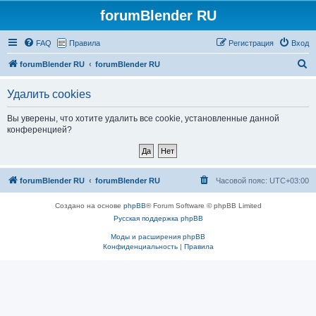
forumBlender RU
FAQ
Правила
Регистрация
Вход
П
forumBlender RU
forumBlender RU
о
Удалить cookies
и
с
Вы уверены, что хотите удалить все cookie, установленные данной
конференцией?
к
forumBlender RU
forumBlender RU
Часовой пояс:
UTC+03:00
Создано на основе
phpBB
® Forum Software © phpBB Limited
Русская поддержка phpBB
Моды и расширения phpBB
Конфиденциальность
|
Правила