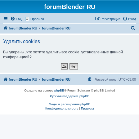
forumBlender RU
FAQ
Правила
Регистрация
Вход
П
forumBlender RU
forumBlender RU
о
Удалить cookies
и
с
Вы уверены, что хотите удалить все cookie, установленные данной
конференцией?
к
forumBlender RU
forumBlender RU
Часовой пояс:
UTC+03:00
Создано на основе
phpBB
® Forum Software © phpBB Limited
Русская поддержка phpBB
Моды и расширения phpBB
Конфиденциальность
|
Правила