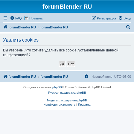
forumBlender RU
FAQ
Правила
Регистрация
Вход
П
forumBlender RU
forumBlender RU
о
Удалить cookies
и
с
Вы уверены, что хотите удалить все cookie, установленные данной
конференцией?
к
forumBlender RU
forumBlender RU
Часовой пояс:
UTC+03:00
Создано на основе
phpBB
® Forum Software © phpBB Limited
Русская поддержка phpBB
Моды и расширения phpBB
Конфиденциальность
|
Правила