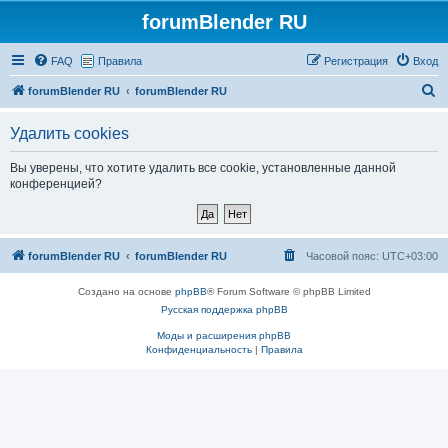
forumBlender RU
FAQ
Правила
Регистрация
Вход
П
forumBlender RU
forumBlender RU
о
Удалить cookies
и
с
Вы уверены, что хотите удалить все cookie, установленные данной
конференцией?
к
forumBlender RU
forumBlender RU
Часовой пояс:
UTC+03:00
Создано на основе
phpBB
® Forum Software © phpBB Limited
Русская поддержка phpBB
Моды и расширения phpBB
Конфиденциальность
|
Правила