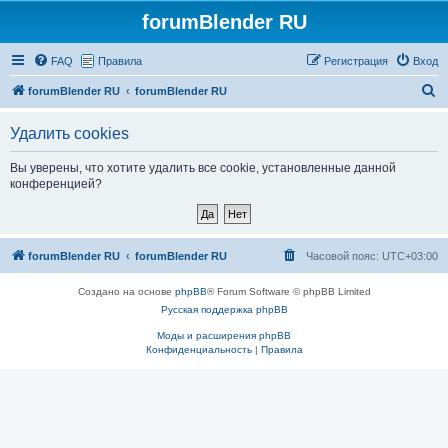
forumBlender RU
FAQ
Правила
Регистрация
Вход
П
forumBlender RU
forumBlender RU
о
Удалить cookies
и
с
Вы уверены, что хотите удалить все cookie, установленные данной
конференцией?
к
forumBlender RU
forumBlender RU
Часовой пояс:
UTC+03:00
Создано на основе
phpBB
® Forum Software © phpBB Limited
Русская поддержка phpBB
Моды и расширения phpBB
Конфиденциальность
|
Правила