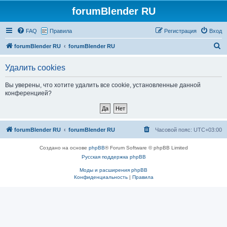
forumBlender RU
FAQ
Правила
Регистрация
Вход
П
forumBlender RU
forumBlender RU
о
Удалить cookies
и
с
Вы уверены, что хотите удалить все cookie, установленные данной
конференцией?
к
forumBlender RU
forumBlender RU
Часовой пояс:
UTC+03:00
Создано на основе
phpBB
® Forum Software © phpBB Limited
Русская поддержка phpBB
Моды и расширения phpBB
Конфиденциальность
|
Правила