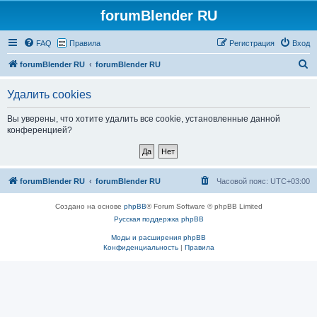
forumBlender RU
FAQ
Правила
Регистрация
Вход
П
forumBlender RU
forumBlender RU
о
Удалить cookies
и
с
Вы уверены, что хотите удалить все cookie, установленные данной
конференцией?
к
forumBlender RU
forumBlender RU
Часовой пояс:
UTC+03:00
Создано на основе
phpBB
® Forum Software © phpBB Limited
Русская поддержка phpBB
Моды и расширения phpBB
Конфиденциальность
|
Правила