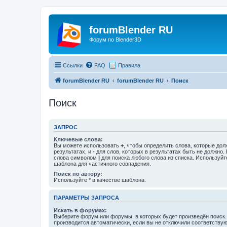
forumBlender RU
Форум по Blender3D
Ссылки
FAQ
Правила
forumBlender RU
forumBlender RU
Поиск
Поиск
ЗАПРОС
Ключевые слова:
Вы можете использовать
+
, чтобы определить слова, которые дол
результатах, и
-
для слов, которых в результатах быть не должно.
слова символом
|
для поиска любого слова из списка. Используй
шаблона для частичного совпадения.
Поиск по автору:
Используйте * в качестве шаблона.
ПАРАМЕТРЫ ЗАПРОСА
Искать в форумах:
Выберите форум или форумы, в которых будет произведён поиск
производится автоматически, если вы не отключили соответству