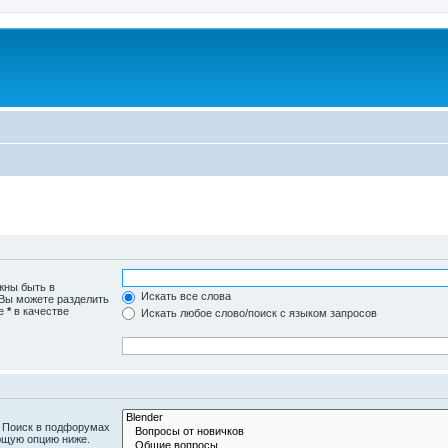
жны быть в
Искать все слова
 Вы можете разделить
те
*
в качестве
Искать любое слово/поиск с языком запросов
. Поиск в подфорумах
ющую опцию ниже.