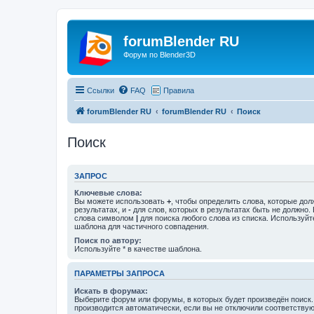
forumBlender RU
Форум по Blender3D
Ссылки
FAQ
Правила
forumBlender RU
forumBlender RU
Поиск
Поиск
ЗАПРОС
Ключевые слова:
Вы можете использовать
+
, чтобы определить слова, которые дол
результатах, и
-
для слов, которых в результатах быть не должно.
слова символом
|
для поиска любого слова из списка. Используй
шаблона для частичного совпадения.
Поиск по автору:
Используйте * в качестве шаблона.
ПАРАМЕТРЫ ЗАПРОСА
Искать в форумах:
Выберите форум или форумы, в которых будет произведён поиск
производится автоматически, если вы не отключили соответству