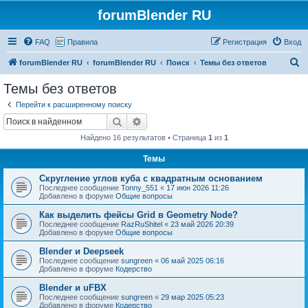
forumBlender RU
FAQ
Правила
Регистрация
Вход
П
forumBlender RU
forumBlender RU
Поиск
Темы без ответов
о
Темы без ответов
и
Перейти к расширенному поиску
с
Поиск
Расширенный поиск
к
Найдено 16 результатов • Страница
1
из
1
Темы
Скругление углов куба с квадратным основанием
Последнее сообщение
Tonny_551
«
17 июн 2026 11:26
Добавлено в форуме
Общие вопросы
Как выделить фейсы Grid в Geometry Node?
Последнее сообщение
RazRuShitel
«
23 май 2026 20:39
Добавлено в форуме
Общие вопросы
Blender и Deepseek
Последнее сообщение
sungreen
«
06 май 2025 06:16
Добавлено в форуме
Кодерство
Blender и uFBX
Последнее сообщение
sungreen
«
29 мар 2025 05:23
Добавлено в форуме
Кодерство