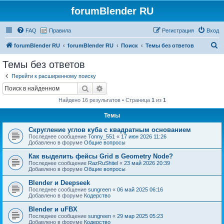
forumBlender RU
FAQ
Правила
Регистрация
Вход
П
forumBlender RU
forumBlender RU
Поиск
Темы без ответов
о
Темы без ответов
и
Перейти к расширенному поиску
с
Поиск
Расширенный поиск
к
Найдено 16 результатов • Страница
1
из
1
Темы
Скругление углов куба с квадратным основанием
Последнее сообщение
Tonny_551
«
17 июн 2026 11:26
Добавлено в форуме
Общие вопросы
Как выделить фейсы Grid в Geometry Node?
Последнее сообщение
RazRuShitel
«
23 май 2026 20:39
Добавлено в форуме
Общие вопросы
Blender и Deepseek
Последнее сообщение
sungreen
«
06 май 2025 06:16
Добавлено в форуме
Кодерство
Blender и uFBX
Последнее сообщение
sungreen
«
29 мар 2025 05:23
Добавлено в форуме
Кодерство