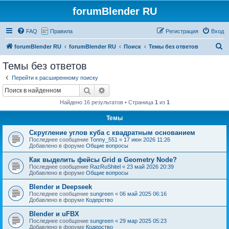
forumBlender RU
FAQ
Правила
Регистрация
Вход
П
forumBlender RU
forumBlender RU
Поиск
Темы без ответов
о
Темы без ответов
и
Перейти к расширенному поиску
с
Поиск
Расширенный поиск
к
Найдено 16 результатов • Страница
1
из
1
Темы
Скругление углов куба с квадратным основанием
Последнее сообщение
Tonny_551
«
17 июн 2026 11:26
Добавлено в форуме
Общие вопросы
Как выделить фейсы Grid в Geometry Node?
Последнее сообщение
RazRuShitel
«
23 май 2026 20:39
Добавлено в форуме
Общие вопросы
Blender и Deepseek
Последнее сообщение
sungreen
«
06 май 2025 06:16
Добавлено в форуме
Кодерство
Blender и uFBX
Последнее сообщение
sungreen
«
29 мар 2025 05:23
Добавлено в форуме
Кодерство